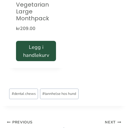
Vegetarian
Large
Monthpack
kr
209.00
Legg i
handlekurv
Post
#
dental chews
#
tannhelse hos hund
Tags:
Innleggsnavigasjon
PREVIOUS
NEXT