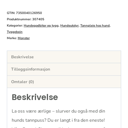
Vegetarian
Large
GTIN: 7350040126950
Monthpack
Produktnummer:
307405
Kategorier:
Hundegodbiter og tygg
,
Hundeutstyr
,
Tannpleie hos hund
,
antall
Tyggebein
Merke:
Monster
Beskrivelse
Tilleggsinformasjon
Omtaler (0)
Beskrivelse
La oss være ærlige – slurver du også med din
hunds tannpuss? Du er langt i fra den eneste!