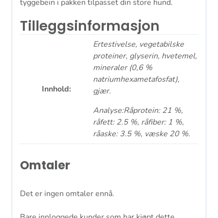
tyggebein i pakken tilpasset din store hund.
Tilleggsinformasjon
Ertestivelse, vegetabilske
proteiner, glyserin, hvetemel,
mineraler (0,6 %
natriumhexametafosfat),
Innhold:
gjær.
Analyse:Råprotein: 21 %,
råfett: 2.5 %, råfiber: 1 %,
råaske: 3.5 %, væske 20 %.
Omtaler
Det er ingen omtaler ennå.
Bare innloggede kunder som har kjøpt dette