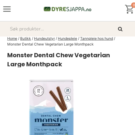
Skip
0
to
content
Søk
Søk
etter:
Home
/
Butikk
/
Hundeutstyr
/
Hundepleie
/
Tannpleie hos hund
/
Monster Dental Chew Vegetarian Large Monthpack
Monster Dental Chew Vegetarian
Large Monthpack