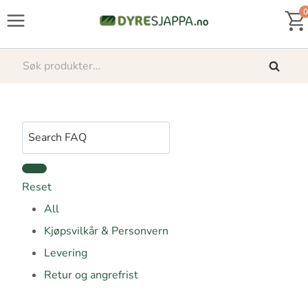
Skip
0
to
content
Søk
Søk
etter:
S
e
a
Reset
r
All
c
Kjøpsvilkår & Personvern
h
Levering
F
Retur og angrefrist
A