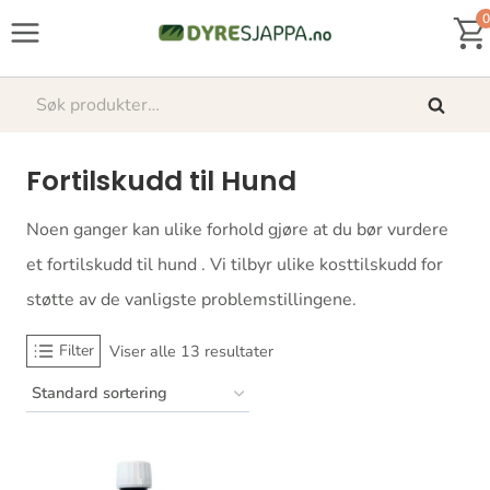
Skip
0
to
content
Søk
Søk
etter:
Fortilskudd til Hund
Noen ganger kan ulike forhold gjøre at du bør vurdere
et fortilskudd til hund . Vi tilbyr ulike kosttilskudd for
støtte av de vanligste problemstillingene.
Filter
Viser alle 13 resultater