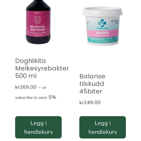
DogNikita
Melkesyrebakterier
500 ml
Balanse
tilskudd
kr
269.00
—
or
45biter
5%
subscribe to save
kr
249.00
Legg i
Legg i
handlekurv
handlekurv