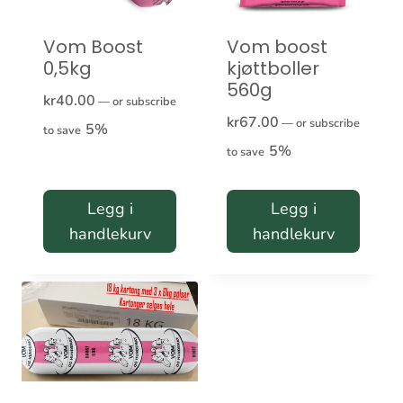
Vom Boost
Vom boost
0,5kg
kjøttboller
560g
kr
40.00
—
or subscribe
kr
67.00
—
or subscribe
5%
to save
5%
to save
Legg i
Legg i
handlekurv
handlekurv