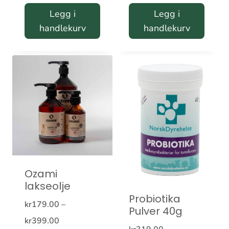
Legg i
Legg i
handlekurv
handlekurv
Ozami
lakseolje
Probiotika
kr
179.00
–
Pulver 40g
Prisområde:
kr
399.00