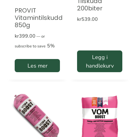
Tilskudd
200biter
PROVIT
Vitamintilskudd
kr
539.00
850g
kr
399.00
—
or
5%
subscribe to save
Legg i
Les mer
handlekurv