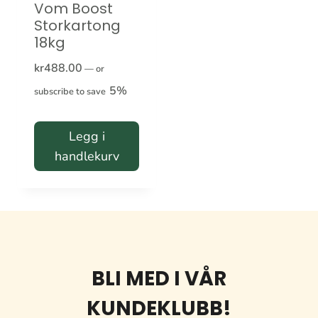
Vom Boost
Storkartong
18kg
kr
488.00
—
or
5%
subscribe to save
Legg i
handlekurv
BLI MED I VÅR
KUNDEKLUBB!