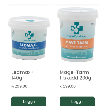
Ledmax+
Mage-Tarm
140gr
tilskudd 200g
kr
299.00
kr
199.00
Legg i
Legg i