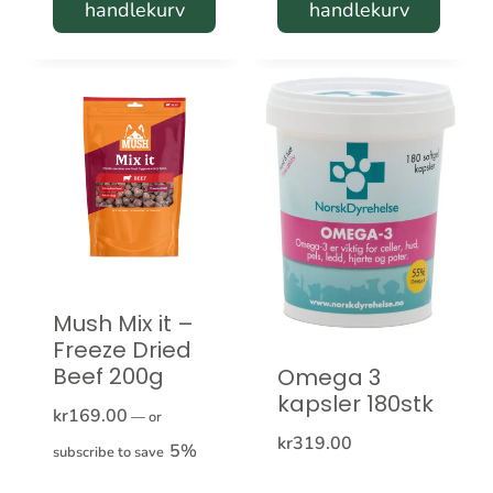
handlekurv
handlekurv
Mush Mix it –
Freeze Dried
Beef 200g
Omega 3
kapsler 180stk
kr
169.00
—
or
kr
319.00
5%
subscribe to save