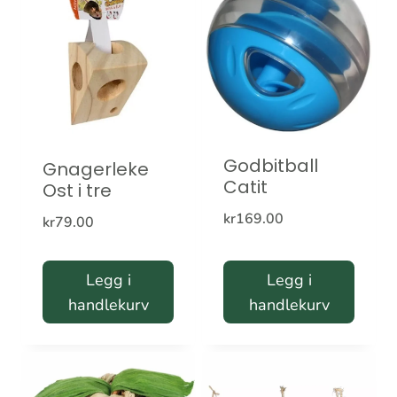
Godbitball
Gnagerleke
Catit
Ost i tre
kr
169.00
kr
79.00
Legg i
Legg i
handlekurv
handlekurv