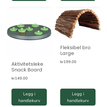
Fleksibel bro
Large
kr
199.00
Aktivitetsleke
Snack Board
kr
149.00
Legg i
Legg i
handlekurv
handlekurv