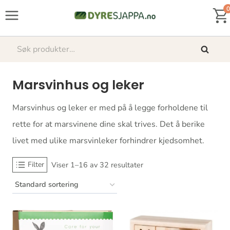
Skip
0
to
content
Søk
Søk
etter:
Marsvinhus og leker
Marsvinhus og leker er med på å legge forholdene til
rette for at marsvinene dine skal trives. Det å berike
livet med ulike marsvinleker forhindrer kjedsomhet.
Filter
Viser 1–16 av 32 resultater