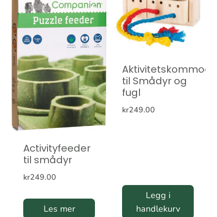
Aktivitetskommod
til Smådyr og
fugl
kr
249.00
Activityfeeder
til smådyr
kr
249.00
Legg i
Les mer
handlekurv