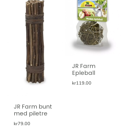
JR Farm
Epleball
kr
119.00
JR Farm bunt
med piletre
kr
79.00