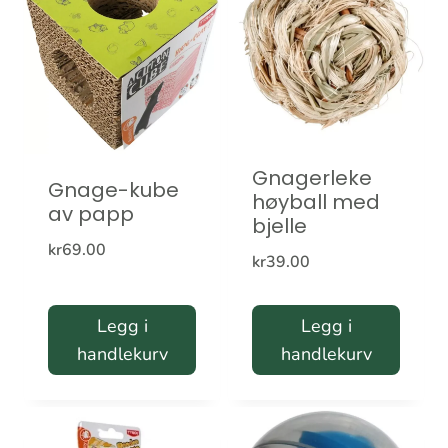
Gnagerleke
Gnage-kube
høyball med
av papp
bjelle
kr
69.00
kr
39.00
Legg i
Legg i
handlekurv
handlekurv