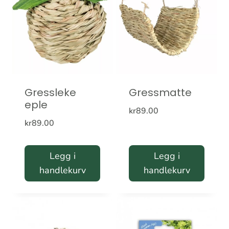
Gressleke
Gressmatte
eple
kr
89.00
kr
89.00
Legg i
Legg i
handlekurv
handlekurv