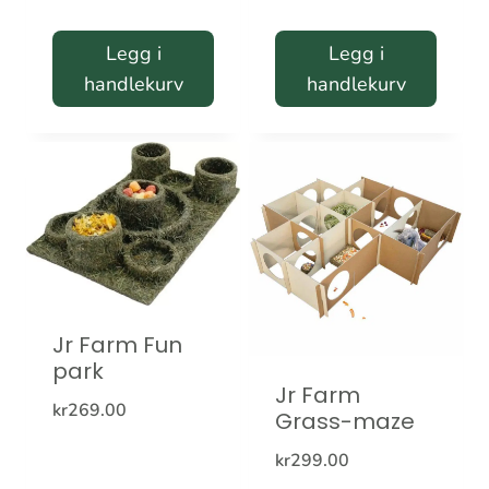
Legg i
Legg i
handlekurv
handlekurv
Jr Farm Fun
park
Jr Farm
kr
269.00
Grass-maze
kr
299.00