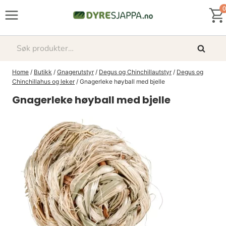
Skip
0
to
content
Søk
Søk
etter:
Home
/
Butikk
/
Gnagerutstyr
/
Degus og Chinchillautstyr
/
Degus og
Chinchillahus og leker
/
Gnagerleke høyball med bjelle
Gnagerleke høyball med bjelle