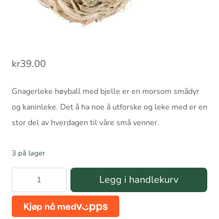
kr
39.00
Gnagerleke høyball med bjelle er en morsom smådyr
og kaninleke. Det å ha noe å utforske og leke med er en
stor del av hverdagen til våre små venner.
3 på lager
Gnagerleke
Legg i handlekurv
høyball
med