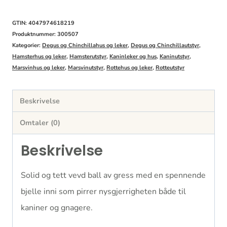
bjelle
antall
GTIN: 4047974618219
Produktnummer:
300507
Kategorier:
Degus og Chinchillahus og leker
,
Degus og Chinchillautstyr
,
Hamsterhus og leker
,
Hamsterutstyr
,
Kaninleker og hus
,
Kaninutstyr
,
Marsvinhus og leker
,
Marsvinutstyr
,
Rottehus og leker
,
Rotteutstyr
Beskrivelse
Omtaler (0)
Beskrivelse
Solid og tett vevd ball av gress med en spennende
bjelle inni som pirrer nysgjerrigheten både til
kaniner og gnagere.