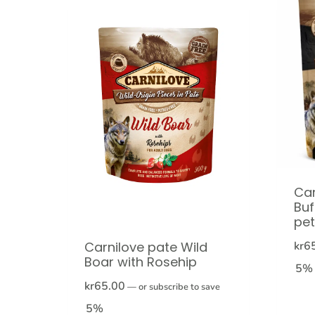
Car
Buf
pet
Carnilove pate Wild
kr
6
Boar with Rosehip
5%
kr
65.00
—
or subscribe to save
5%