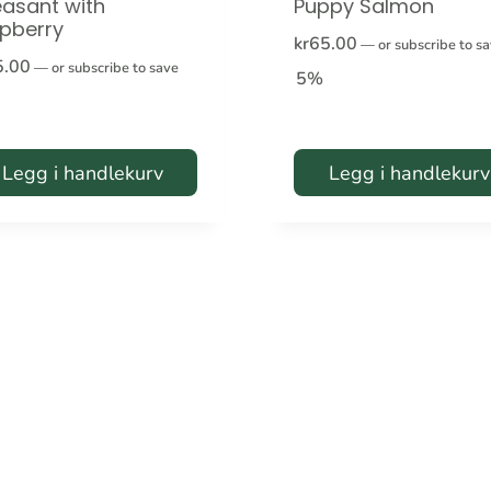
asant with
Puppy Salmon
pberry
kr
65.00
—
or subscribe to s
5.00
—
or subscribe to save
5%
Legg i handlekurv
Legg i handlekurv