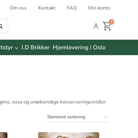
Om oss
Kontakt
FAQ
Min konto
0
øk
tstyr
I.D Brikker
Hjemlevering i Oslo
r, gmo, soya og unødvendige konserveringsmidler.