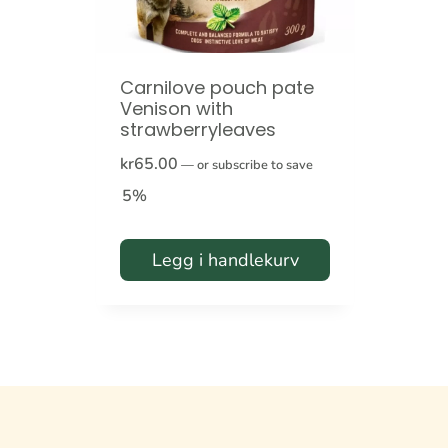
Carnilove pouch pate
Venison with
strawberryleaves
kr
65.00
—
or subscribe to save
5%
Legg i handlekurv