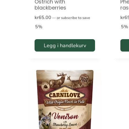
Ostrich with
Phe
blackberries
ras
kr
65.00
kr
6
—
or subscribe to save
5%
5%
Legg i handlekurv