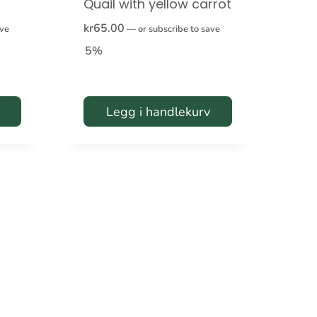
Quail with yellow carrot
kr
65.00
ave
—
or subscribe to save
5%
Legg i handlekurv