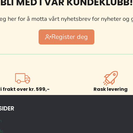
BLI MED I VÅR KUNDEKLUBB!
eg her for å motta vårt nyhetsbrev for nyheter og 
Register deg
ri frakt over kr. 599,-
Rask levering
SIDER
n
de