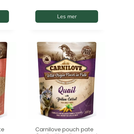
Les mer
te
Carnilove pouch pate