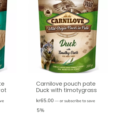
te
Carnilove pouch pate
rot
Duck with timotygrass
kr
65.00
ave
—
or subscribe to save
5%