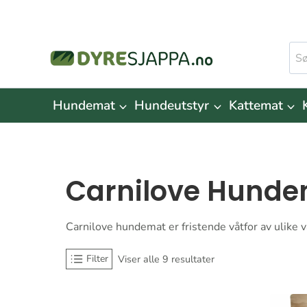
Skip
to
Søk
content
ette
Hundemat
Hundeutstyr
Kattemat
Carnilove Hund
Carnilove hundemat er fristende våtfor av ulike 
Filter
Viser alle 9 resultater