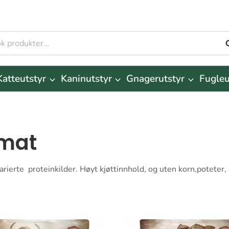
S
r:
Katteutstyr
Kaninutstyr
Gnagerutstyr
Fugleu
emat
varierte proteinkilder. Høyt kjøttinnhold, og uten korn,potete