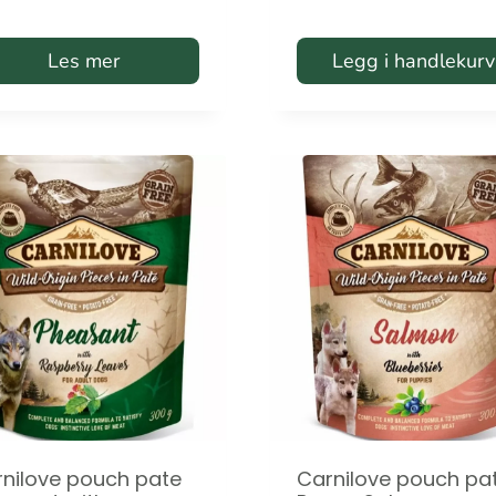
Les mer
Legg i handlekurv
nilove pouch pate
Carnilove pouch pa