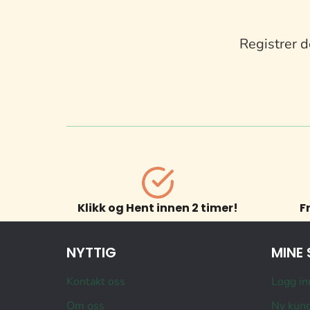
Registrer d
Klikk og Hent innen 2 timer!
F
NYTTIG
MINE 
Kontakt oss
Logg in
Om oss
Ny kun