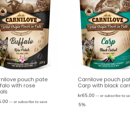
nilove pouch pate
Carnilove pouch pa
falo with rose
Carp with black car
als
kr
65.00
—
or subscribe to s
5.00
—
or subscribe to save
5%