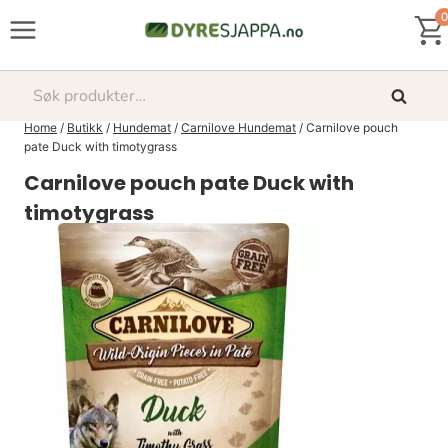
Skip
0
to
content
Søk
Søk
etter:
Home
/
Butikk
/
Hundemat
/
Carnilove Hundemat
/
Carnilove pouch
pate Duck with timotygrass
Carnilove pouch pate Duck with
timotygrass