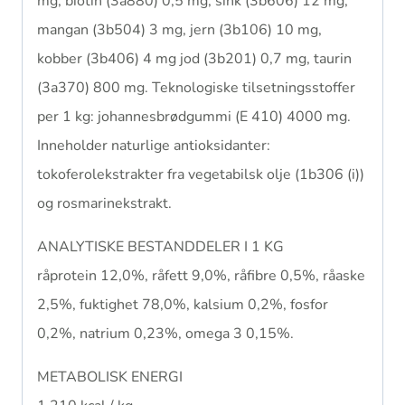
mg, biotin (3a880) 0,5 mg, sink (3b606) 12 mg,
mangan (3b504) 3 mg, jern (3b106) 10 mg,
kobber (3b406) 4 mg jod (3b201) 0,7 mg, taurin
(3a370) 800 mg. Teknologiske tilsetningsstoffer
per 1 kg: johannesbrødgummi (E 410) 4000 mg.
Inneholder naturlige antioksidanter:
tokoferolekstrakter fra vegetabilsk olje (1b306 (i))
og rosmarinekstrakt.
ANALYTISKE BESTANDDELER I 1 KG
råprotein 12,0%, råfett 9,0%, råfibre 0,5%, råaske
2,5%, fuktighet 78,0%, kalsium 0,2%, fosfor
0,2%, natrium 0,23%, omega 3 0,15%.
METABOLISK ENERGI