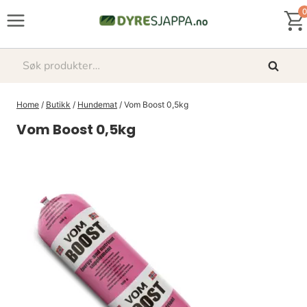
Skip
0
to
content
Søk
Søk
etter:
Home
/
Butikk
/
Hundemat
/
Vom Boost 0,5kg
Vom Boost 0,5kg