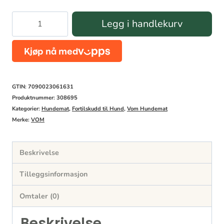
type
Vom
Legg i handlekurv
Boost
0,5kg
antall
GTIN: 7090023061631
Produktnummer:
308695
Kategorier:
Hundemat
,
Fortilskudd til Hund
,
Vom Hundemat
Merke:
VOM
Beskrivelse
Tilleggsinformasjon
Omtaler (0)
Beskrivelse