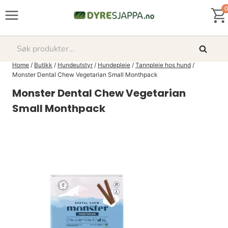
Skip
0
to
content
Søk
Søk
etter:
Home
/
Butikk
/
Hundeutstyr
/
Hundepleie
/
Tannpleie hos hund
/
Monster Dental Chew Vegetarian Small Monthpack
Monster Dental Chew Vegetarian
Small Monthpack