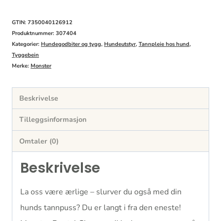
Vegetarian
Small
GTIN: 7350040126912
Monthpack
Produktnummer:
307404
Kategorier:
Hundegodbiter og tygg
,
Hundeutstyr
,
Tannpleie hos hund
,
antall
Tyggebein
Merke:
Monster
Beskrivelse
Tilleggsinformasjon
Omtaler (0)
Beskrivelse
La oss være ærlige – slurver du også med din
hunds tannpuss? Du er langt i fra den eneste!