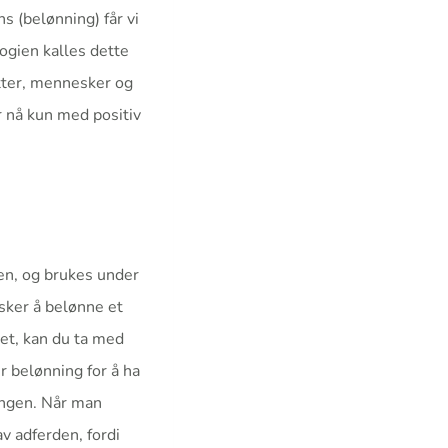
s (belønning) får vi
logien kalles dette
atter, mennesker og
r nå kun med positiv
den, og brukes under
nsker å belønne et
met, kan du ta med
r belønning for å ha
ingen. Når man
v adferden, fordi