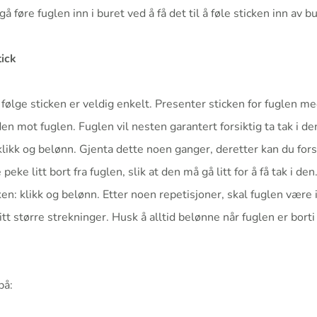
å føre fuglen inn i buret ved å få det til å føle sticken inn av bu
ick
 følge sticken er veldig enkelt. Presenter sticken for fuglen m
n mot fuglen. Fuglen vil nesten garantert forsiktig ta tak i d
 klikk og belønn. Gjenta dette noen ganger, deretter kan du fors
peke litt bort fra fuglen, slik at den må gå litt for å få tak i d
ken: klikk og belønn. Etter noen repetisjoner, skal fuglen være i
itt større strekninger. Husk å alltid belønne når fuglen er bort
på: