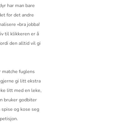
dyr har man bare
det for det andre
nalisere «bra jobba!
v til klikkeren er å
di den alltid vil gi
ør matche fuglens
jerne gi litt ekstra
leke litt med en leke,
an bruker godbiter
å spise og kose seg
petisjon.