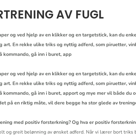
RTRENING AV FUGL
per og ved hjelp av en klikker og en targetstick, kan du enke
g art. En rekke ulike triks og nyttig adferd, som piruetter, vi
å kommando, gå inn i buret, app
per og ved hjelp av en klikker og en targetstick, kan du enke
g art. En rekke ulike triks og nyttig adferd, som piruetter, vi
 kommando, gå inn i buret, apport og mye mer vil både du og
det på en riktig måte, vil dere begge ha stor glede av trening
rening med positiv forsterkning? Og hva er positiv forsterkni
lt og greit belønning av ønsket adferd. Når vi lærer bort triks 