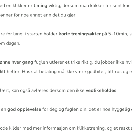
ed en klikker er
timing
viktig, dersom man klikker for sent ka
lønner for noe annet enn det du gjør.
re for lang, i starten holder
korte treningsøkter
på 5-10min, s
 om dagen.
ønne hver gang
fuglen utfører et triks riktig, du jobber ikke hvi
ditt heller! Husk at betaling må ikke være godbiter, litt ros og 
nlært, kan også avlæres dersom den ikke
vedlikeholdes
e en
god opplevelse
for deg og fuglen din, det er noe hyggelig
de kilder med mer informasjon om klikketrening, og et raskt 