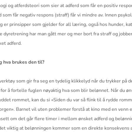
ogi og atferdsteori som sier at adferd som får en positiv respon
 som får negativ respons (straff) får vi mindre av. Innen psyko
g er prinsipper som gjelder for all læring, også hos hunder, k
e dyretrening har man gått mer og mer bort fra straff og jobbe
ket adferd.
g hva brukes den til?
 verktøy som gir fra seg en tydelig klikkelyd når du trykker på 
 for å fortelle fuglen nøyaktig hva som blir belønnet. Når du ø
 ryddet rommet, kan du si «Siden du var så flink til å rydde rom
orgen». Barnet vil uten problemer forstå at kino med en venn e
sett om det går flere timer i mellom ønsket adferd og belønn
det viktig at belønningen kommer som en direkte konsekvens a