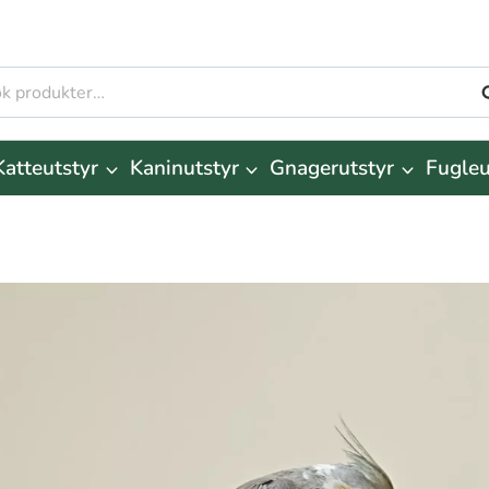
S
r:
Katteutstyr
Kaninutstyr
Gnagerutstyr
Fugleu