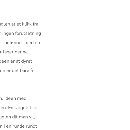
len at et klikk fra
ar ingen forutsetning
tter belønner med en
er lager denne
deen er at dyret
inn er det bare å
en. Ideen med
den. En targetstick
fuglen dit man vil,
en i en runde rundt