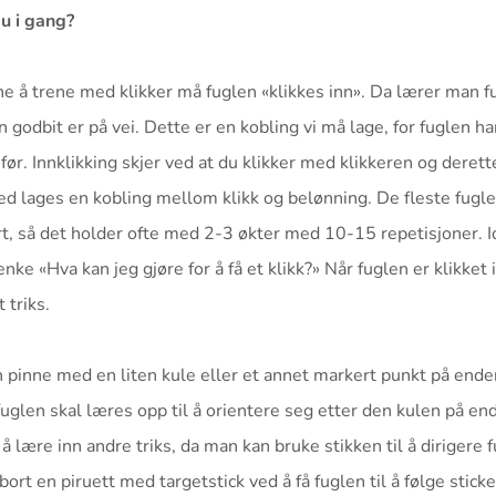
u i gang?
 å trene med klikker må fuglen «klikkes inn». Da lærer man fug
n godbit er på vei. Dette er en kobling vi må lage, for fuglen h
a før. Innklikking skjer ved at du klikker med klikkeren og dere
d lages en kobling mellom klikk og belønning. De fleste fugl
rt, så det holder ofte med 2-3 økter med 10-15 repetisjoner. I
tenke «Hva kan jeg gjøre for å få et klikk?» Når fuglen er klikket 
 triks.
 pinne med en liten kule eller et annet markert punkt på end
fuglen skal læres opp til å orientere seg etter den kulen på en
l å lære inn andre triks, da man kan bruke stikken til å dirigere 
ort en piruett med targetstick ved å få fuglen til å følge stick