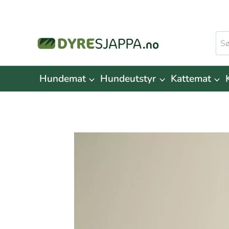
Skip
to
Søk
content
ette
Hundemat
Hundeutstyr
Kattemat