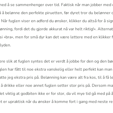
med å se sammenhenger over tid. Faktisk når man jobber med 
 å belønne den perfekte piruetten, før dyret tror du belønner 
 Når fuglen viser en adferd du ønsker, klikker du altså for å sig
ønning, fordi det du gjorde akkurat nå var helt riktig!». Alternati
 «bra», men for små dyr kan det være lettere med en klikker for
lyden.
re slik at fuglen syntes det er verdt å jobbe for den og den b
en har fått til noe ekstra vanskelig eller helt perfekt kan man g
atte jeg ekstra pris på. Belønning kan være alt fra kos, til å få 
 å drikke eller noe annet fuglen setter stor pris på. Dersom m
t viktig at godbiten ikke er for stor, da vil mye tid gå med på 
 er upraktisk når du ønsker å komme fort i gang med neste re