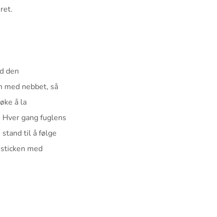
ret.
ed den
en med nebbet, så
øke å la
en. Hver gang fuglens
 stand til å følge
i sticken med