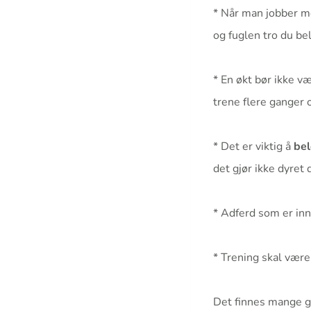
* Når man jobber m
og fuglen tro du be
* En økt bør ikke væ
trene flere ganger
* Det er viktig å
bel
det gjør ikke dyret 
* Adferd som er in
* Trening skal vær
Det finnes mange go