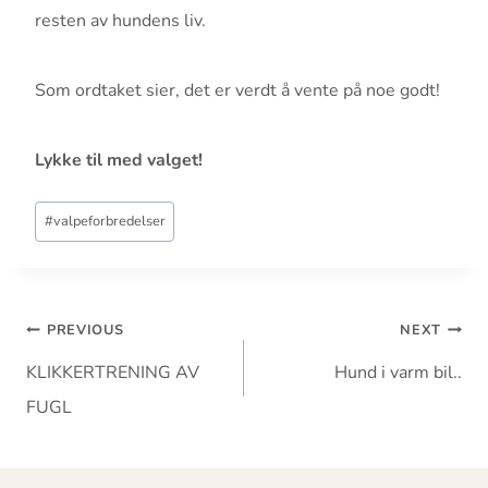
resten av hundens liv.
Som ordtaket sier, det er verdt å vente på noe godt!
Lykke til med valget!
Post
#
valpeforbredelser
Tags:
Innleggsnavigasjon
PREVIOUS
NEXT
KLIKKERTRENING AV
Hund i varm bil..
FUGL