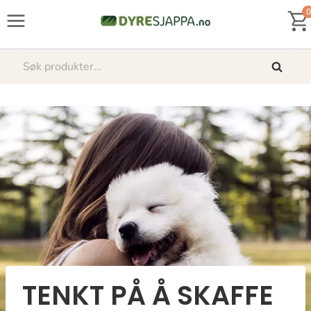
Skip
0
to
content
Søk
Søk
etter:
TENKT PÅ Å SKAFFE