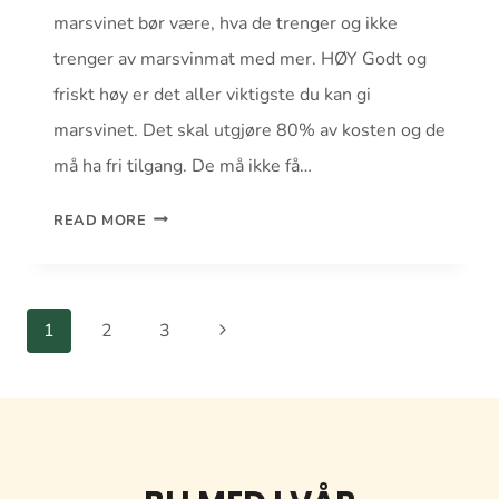
marsvinet bør være, hva de trenger og ikke
trenger av marsvinmat med mer. HØY Godt og
friskt høy er det aller viktigste du kan gi
marsvinet. Det skal utgjøre 80% av kosten og de
må ha fri tilgang. De må ikke få…
MARSVINETS
READ MORE
KOSTHOLD
Page
Next
1
2
3
navigation
Page