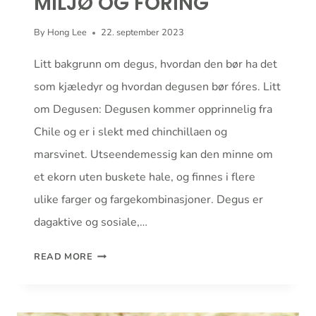
MILJØ OG FORING
By
Hong Lee
22. september 2023
Litt bakgrunn om degus, hvordan den bør ha det
som kjæledyr og hvordan degusen bør fóres. Litt
om Degusen: Degusen kommer opprinnelig fra
Chile og er i slekt med chinchillaen og
marsvinet. Utseendemessig kan den minne om
et ekorn uten buskete hale, og finnes i flere
ulike farger og fargekombinasjoner. Degus er
dagaktive og sosiale,…
DEGUS
READ MORE
BAKGRUNN,
MILJØ
OG