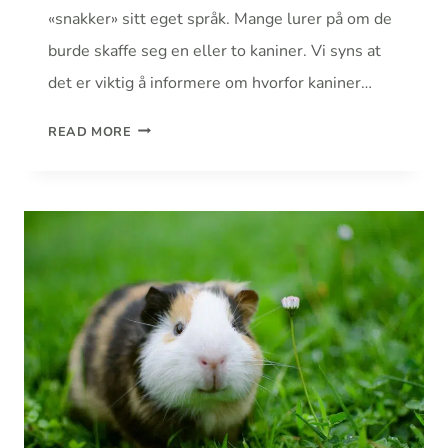
«snakker» sitt eget språk. Mange lurer på om de
burde skaffe seg en eller to kaniner. Vi syns at
det er viktig å informere om hvorfor kaniner…
HVORFOR
READ MORE
TO
KANINER
ER
BEDRE
ENN
EN!