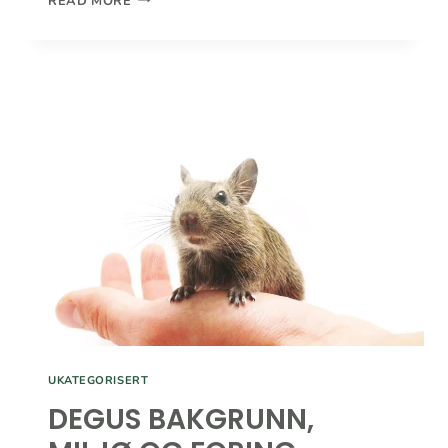
READ MORE
FÅ
KATTEN
TIL
Å
TRIVES?
UKATEGORISERT
DEGUS BAKGRUNN,