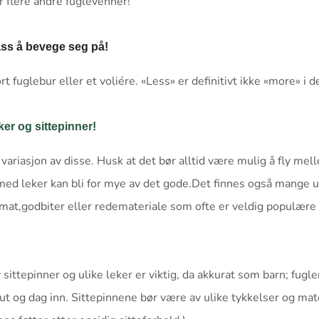
er flere andre fuglevenner!
ass å bevege seg på!
rt fuglebur eller et voliére. «Less» er definitivt ikke «more» i de
ker og sittepinner!
 variasjon av disse. Husk at det bør alltid være mulig å fly mel
 med leker kan bli for mye av det gode.Det finnes også mange u
mat,godbiter eller redemateriale som ofte er veldig populære 
v sittepinner og ulike leker er viktig, da akkurat som barn; fugle
 og dag inn. Sittepinnene bør være av ulike tykkelser og mate