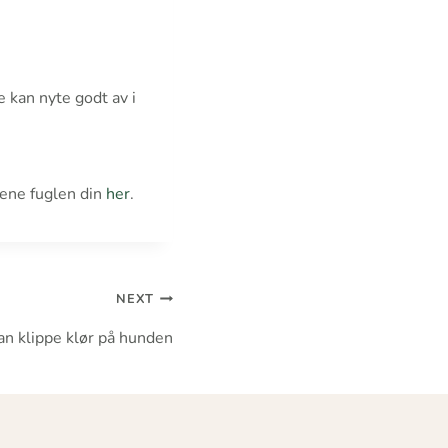
 kan nyte godt av i
rene fuglen din
her
.
NEXT
n klippe klør på hunden