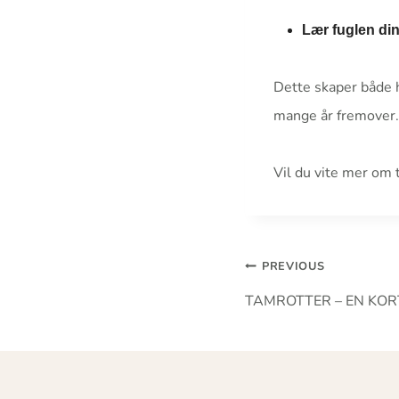
Lær fuglen di
Dette skaper både h
mange år fremover.
Vil du vite mer om 
Innleggsna
PREVIOUS
TAMROTTER – EN KOR