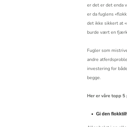
er det er det enda 
er da fuglens «flok
det ikke sikkert at
burde vært en fjærk
Fugler som mistrives
andre atferdsproble
investering for både
begge.
Her er våre topp 5 
Gi den flokktil