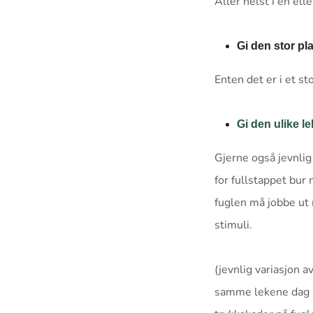
Aller helst i en ell
Gi den stor pl
Enten det er i et sto
Gi den ulike le
Gjerne også jevnlig
for fullstappet bur
fuglen må jobbe ut 
stimuli.
(jevnlig variasjon a
samme lekene dag ut