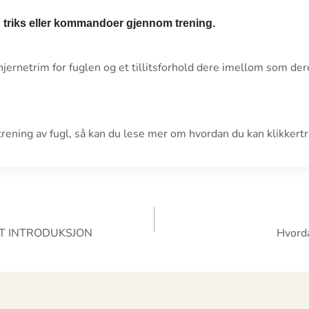
n triks eller kommandoer gjennom trening.
jernetrim for fuglen og et tillitsforhold dere imellom som dere
trening av fugl, så kan du lese mer om hvordan du kan klikkert
vigasjon
T INTRODUKSJON
Hvorda