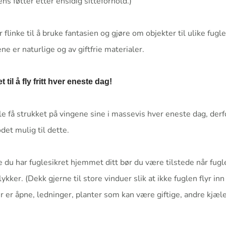
ns føtter etter ensidig sitteforhold.)
flinke til å bruke fantasien og gjøre om objekter til ulike fug
ne er naturlige og av giftfrie materialer.
 til å fly fritt hver eneste dag!
lle få strukket på vingene sine i massevis hver eneste dag, derfo
et mulig til dette.
du har fuglesikret hjemmet ditt bør du være tilstede når fugle
kker. (Dekk gjerne til store vinduer slik at ikke fuglen flyr inn
er er åpne, ledninger, planter som kan være giftige, andre kjæl