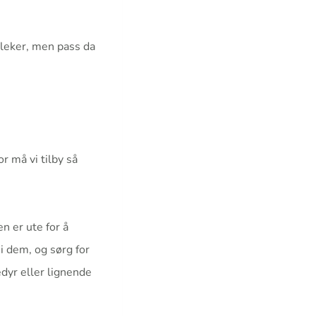
leleker, men pass da
r må vi tilby så
n er ute for å
 i dem, og sørg for
edyr eller lignende