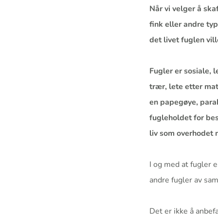
Når vi velger å ska
fink eller andre typ
det livet fuglen vill
Fugler er sosiale, l
trær, lete etter ma
en papegøye, paraki
fugleholdet for best
liv som overhodet 
I og med at fugler e
andre fugler av sa
Det er ikke å anbef