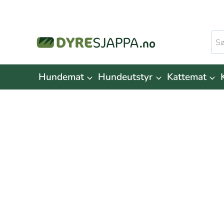
Skip
to
Søk
content
ette
Hundemat
Hundeutstyr
Kattemat