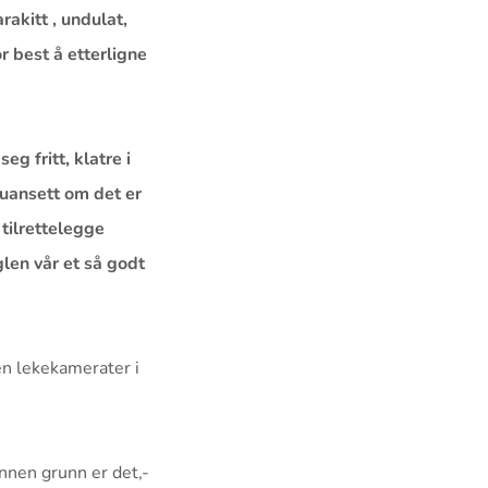
rakitt , undulat,
or best å etterligne
eg fritt, klatre i
l uansett om det er
 tilrettelegge
uglen vår et så godt
den lekekamerater i
nnen grunn er det,-