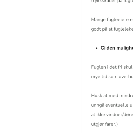
trykkskader på fugle
Mange fugleeiere er 
godt på at fugleleke
Gi den mulighet
Fuglen i det fri sku
mye tid som overhod
Husk at med mindre 
unngå eventuelle uly
at ikke vinduer/dør
utgjør farer.)