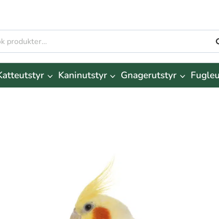
S
r:
Katteutstyr
Kaninutstyr
Gnagerutstyr
Fugleu