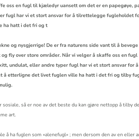
ffe oss en fugl til kjæledyr uansett om det er en papegøye, pa
er fugl har vi et stort ansvar for å tilrettelegge fugleholdet f
e ha hatt i det fri og t
ekne og nysgjerrige! De er fra naturens side vant til å bevege s
t og fly over store områder. Når vi velger å skaffe oss en fug
tt, undulat, eller andre typer fugl har vi et stort ansvar for å
 å etterligne det livet fuglen ville ha hatt i det fri og tilby f
mulig.
r sosiale, så er noe av det beste du kan gjøre nettopp å tilby 
mme art.
ale å ha fuglen som «alenefugl» ; men dersom den av en eller a