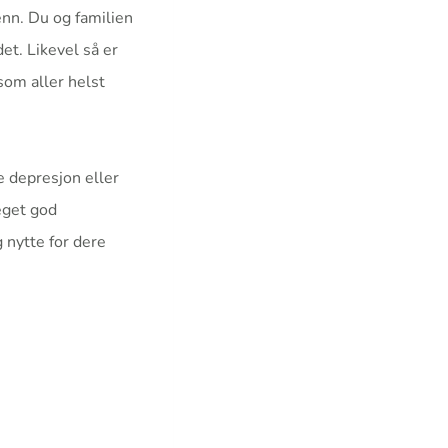
enn. Du og familien
et. Likevel så er
som aller helst
le depresjon eller
eget god
g nytte for dere