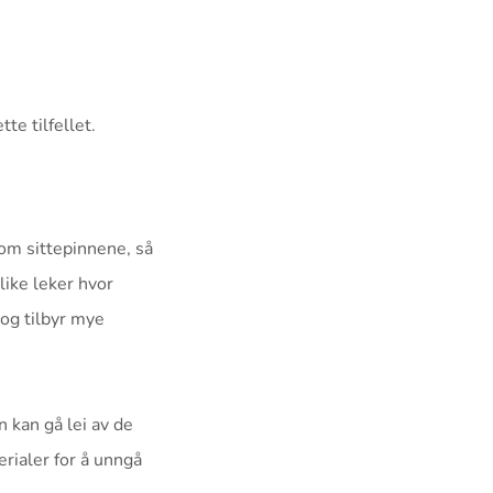
tte tilfellet.
lom sittepinnene, så
like leker hvor
og tilbyr mye
n kan gå lei av de
rialer for å unngå