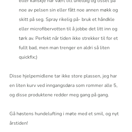
eller kanskje har vært litt uheldig og tisset på
noe av pelsen sin eller fått noe annen møkk og
skitt på seg. Spray rikelig på- bruk et håndkle
eller microfibervotten til å jobbe det litt inn og
tørk av. Perfekt når tiden ikke strekker til for et
fullt bad, men man trenger en aldri så liten
quickfix;)
Disse hjelpemidlene tar ikke store plassen, jeg har
en liten kurv ved inngangsdøra som rommer alle 5,
og disse produktene redder meg gang på gang.
Gå høstens hundelufting i møte med et smil, og nyt
årstiden!