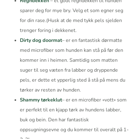
Regndekken
– et godt regndekken til hunden
sparer deg for mye bry. Velg et som egner seg
for din rase.(Husk at de med tykk pels sjelden
trenger foring i dekkenet.
Dirty dog doormat
– er en fantastisk dørmatte
med microfiber som hunden kan stå på før den
kommer inn i heimen. Samtidig som matten
suger til seg væten fra labber og dryppende
pels, er dette et ypperlig sted å stå på mens du
tørker av resten av hunden.
Shammy tørkeklut
– er en microfiber «vott» som
er perfekt til en kjapp tørk av hundens labber,
buk og bein. Den har fantastisk
oppsugningsevne og du kommer til overalt på 1-