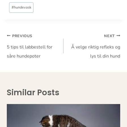
Post
#
hundevask
Tags:
Innleggsnavigasjon
PREVIOUS
NEXT
5 tips til labbestell for
Å velge riktig refleks og
såre hundepoter
lys til din hund
Similar Posts