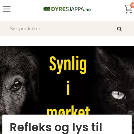
Skip
0
to
content
Søk
Søk
etter:
Refleks og lys til