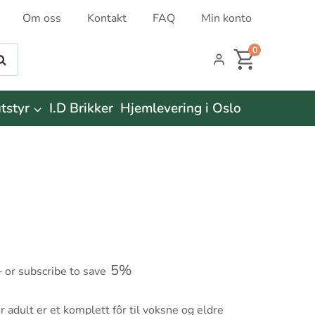
Om oss
Kontakt
FAQ
Min konto
0
øk
tstyr
I.D Brikker
Hjemlevering i Oslo
risområde:
5%
—
or subscribe to save
r249.00
r adult er et komplett fôr til voksne og eldre