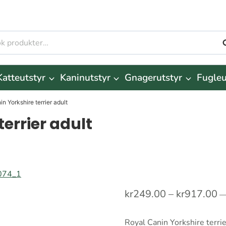
S
r:
Katteutstyr
Kaninutstyr
Gnagerutstyr
Fugleu
n Yorkshire terrier adult
errier adult
P
kr
249.00
–
kr
917.00
k
Royal Canin Yorkshire terrie