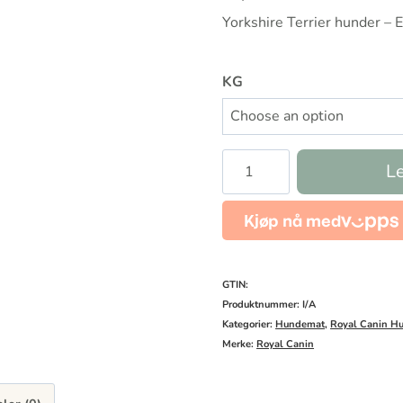
ti
Yorkshire Terrier hunder –
k
KG
Royal
Le
Canin
Yorkshire
terrier
adult
GTIN:
antall
Produktnummer:
I/A
Kategorier:
Hundemat
,
Royal Canin H
Merke:
Royal Canin