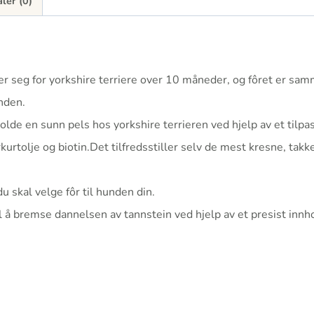
ler (0)
ner seg for yorkshire terriere over 10 måneder, og fôret er sa
nden.
tholde en sunn pels hos yorkshire terrieren ved hjelp av et ti
urtolje og biotin.Det tilfredsstiller selv de mest kresne, ta
u skal velge fôr til hunden din.
å bremse dannelsen av tannstein ved hjelp av et presist innho