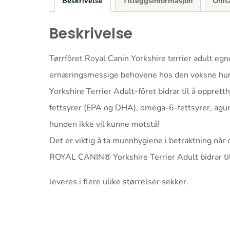
Beskrivelse
Tilleggsinformasjon
Omta
Beskrivelse
Tørrfôret Royal Canin Yorkshire terrier adult eg
ernæringsmessige behovene hos den voksne hu
Yorkshire Terrier Adult-fôret bidrar til å oppret
fettsyrer (EPA og DHA), omega-6-fettsyrer, agurk
hunden ikke vil kunne motstå!
Det er viktig å ta munnhygiene i betraktning når d
ROYAL CANIN® Yorkshire Terrier Adult bidrar til 
leveres i flere ulike størrelser sekker.