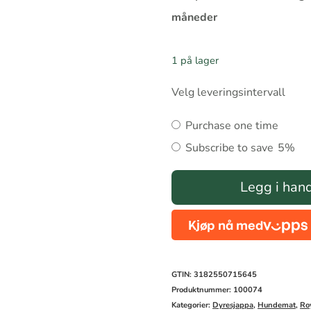
måneder
1 på lager
Velg leveringsintervall
Choose
Purchase one time
purchase
Subscribe to save
5%
type
Royal
Legg i han
Canin
Labrador
Retriever
Adult
GTIN: 3182550715645
antall
Produktnummer:
100074
Kategorier:
Dyresjappa
,
Hundemat
,
Ro