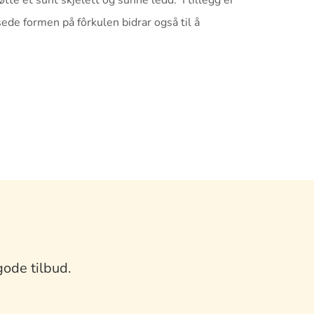
te et sunt skjelett og sunne ledd. I tillegg er
ede formen på fôrkulen bidrar også til å
gode tilbud.