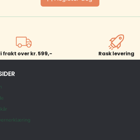
ri frakt over kr. 599,-
Rask levering
SIDER
n
de
lkår
ernerklæring