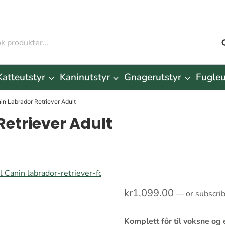
S
r:
Katteutstyr
Kaninutstyr
Gnagerutstyr
Fugleu
in Labrador Retriever Adult
etriever Adult
kr
1,099.00
—
or subscri
Komplett fôr til voksne og