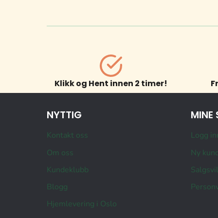
Klikk og Hent innen 2 timer!
F
NYTTIG
MINE 
Kontakt oss
Logg in
Om oss
Ny kun
Kundeklubb
Salgsvi
Blogg
Personv
Hjemlevering i Oslo