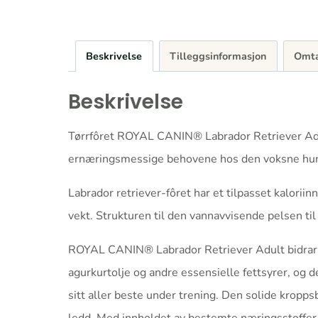
Beskrivelse
Tilleggsinformasjon
Omta
Beskrivelse
Tørrfôret ROYAL CANIN® Labrador Retriever Adul
ernæringsmessige behovene hos den voksne hu
Labrador retriever-fôret har et tilpasset kalorii
vekt. Strukturen til den vannavvisende pelsen til
ROYAL CANIN® Labrador Retriever Adult bidrar ti
agurkurtolje og andre essensielle fettsyrer, og d
sitt aller beste under trening. Den solide kropp