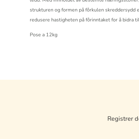
ledd. Med innholdet av bestemte næringsstoffer, 
strukturen og formen på fôrkulen skreddersydd eks
redusere hastigheten på fôrinntaket for å bidra 
Pose a 12kg
Registrer d