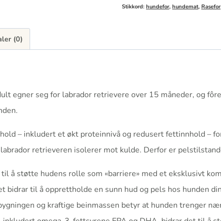
Stikkord:
hundefor
,
hundemat
,
Rasefor
ler (0)
t egner seg for labrador retrievere over 15 måneder, og fôre
nden.
nnhold – inkludert et økt proteinnivå og redusert fettinnhold –
 labrador retrieveren isolerer mot kulde. Derfor er pelstilstand
l å støtte hudens rolle som «barriere» med et eksklusivt kom
et bidrar til å opprettholde en sunn hud og pels hos hunden din
sbygningen og kraftige beinmassen betyr at hunden trenger nær