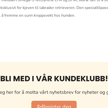
inkludert omega-3-fettsyrene EPA og DHA, bidrar det til å støt
klusivt for kjeven til labrador retrieveren. Den spesialtilpass
til å fremme en sunn kroppsvekt hos hunden.
BLI MED I VÅR KUNDEKLUBB!
eg her for å motta vårt nyhetsbrev for nyheter og 
Register deg