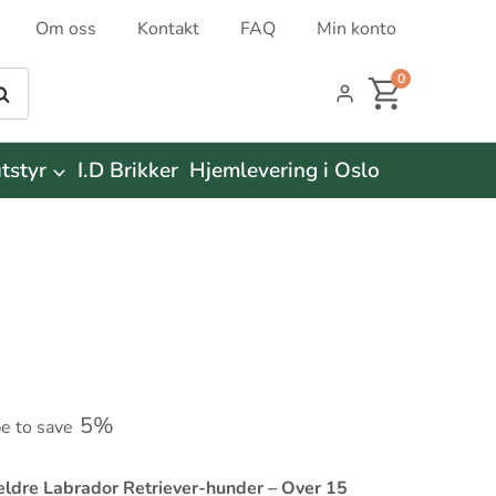
Om oss
Kontakt
FAQ
Min konto
0
øk
tstyr
I.D Brikker
Hjemlevering i Oslo
5%
be to save
 eldre Labrador Retriever-hunder – Over 15