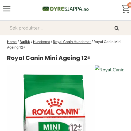
Skip
0
to
content
Søk
Søk
etter:
Home
/
Butikk
/
Hundemat
/
Royal Canin Hundemat
/
Royal Canin Mini
Ageing 12+
Royal Canin Mini Ageing 12+