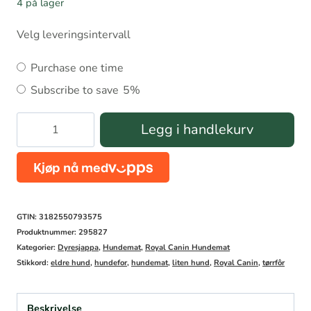
4 på lager
Velg leveringsintervall
Choose
Purchase one time
purchase
Subscribe to save
5%
type
Royal
Legg i handlekurv
Canin
Mini
Ageing
12+
GTIN: 3182550793575
antall
Produktnummer:
295827
Kategorier:
Dyresjappa
,
Hundemat
,
Royal Canin Hundemat
Stikkord:
eldre hund
,
hundefor
,
hundemat
,
liten hund
,
Royal Canin
,
tørrfôr
Beskrivelse