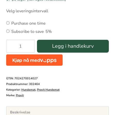
Velg leveringsintervall
Choose
Purchase one time
purchase
Subscribe to save
5%
type
Provit
Legg i handlekurv
Storfe
400gr
antall
GTIN: 7024270014027
Produktnummer:
302464
Kategorier:
Hundemat
,
Provit Hundemat
Merke:
Provit
Beskrivelse