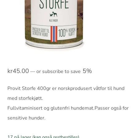
kr
45.00
5%
—
or subscribe to save
Provit Storfe 400gr er norskprodusert våtfor til hund
med storfekjøtt.
Fullvitaminisert og glutenfri hundemat.Passer også for
sensitive hunder.
17 på lager (kan også restbestilles)