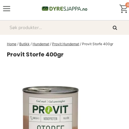
Skip
0
to
content
Søk
Søk
etter:
Home
/
Butikk
/
Hundemat
/
Provit Hundemat
/
Provit Storfe 400gr
Provit Storfe 400gr