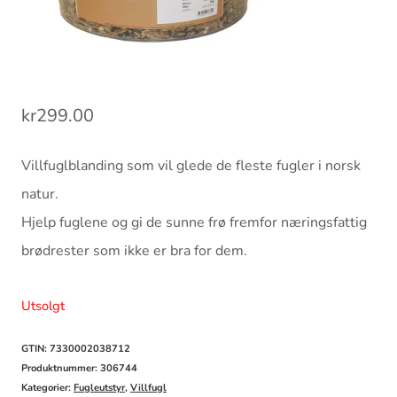
kr
299.00
Villfuglblanding som vil glede de fleste fugler i norsk
natur.
Hjelp fuglene og gi de sunne frø fremfor næringsfattig
brødrester som ikke er bra for dem.
Utsolgt
GTIN: 7330002038712
Produktnummer:
306744
Kategorier:
Fugleutstyr
,
Villfugl