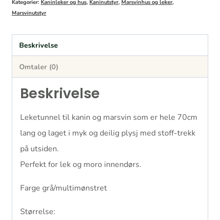
Kategorier:
Kaninleker og hus
,
Kaninutstyr
,
Marsvinhus og leker
,
Marsvinutstyr
Beskrivelse
Omtaler (0)
Beskrivelse
Leketunnel til kanin og marsvin som er hele 70cm
lang og laget i myk og deilig plysj med stoff-trekk
på utsiden.
Perfekt for lek og moro innendørs.
Farge grå/multimønstret
Størrelse: