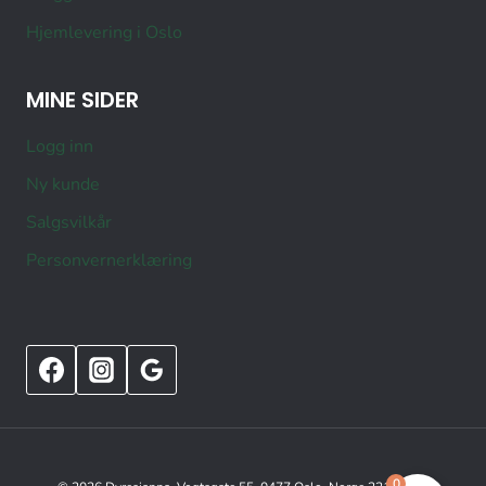
Hjemlevering i Oslo
MINE SIDER
Logg inn
Ny kunde
Salgsvilkår
Personvernerklæring
0