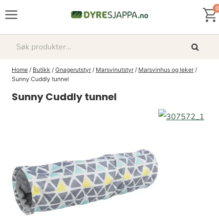
Skip
0
to
content
Søk
Søk
etter:
Home
/
Butikk
/
Gnagerutstyr
/
Marsvinutstyr
/
Marsvinhus og leker
/
Sunny Cuddly tunnel
Sunny Cuddly tunnel