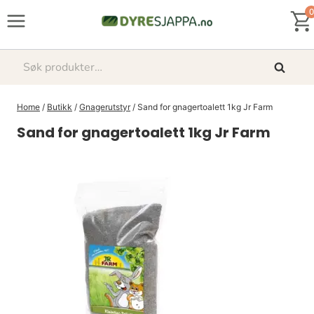
Skip
0
to
content
Søk
Søk
etter:
Home
/
Butikk
/
Gnagerutstyr
/
Sand for gnagertoalett 1kg Jr Farm
Sand for gnagertoalett 1kg Jr Farm