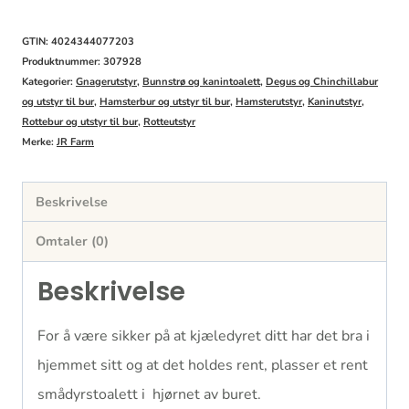
1kg
Jr
GTIN: 4024344077203
Farm
Produktnummer:
307928
Kategorier:
Gnagerutstyr
,
Bunnstrø og kanintoalett
,
Degus og Chinchillabur
antall
og utstyr til bur
,
Hamsterbur og utstyr til bur
,
Hamsterutstyr
,
Kaninutstyr
,
Rottebur og utstyr til bur
,
Rotteutstyr
Merke:
JR Farm
Beskrivelse
Omtaler (0)
Beskrivelse
For å være sikker på at kjæledyret ditt har det bra i
hjemmet sitt og at det holdes rent, plasser et rent
smådyrstoalett i hjørnet av buret.