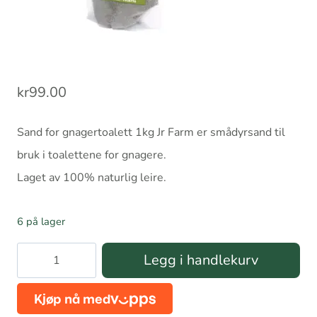
kr
99.00
Sand for gnagertoalett 1kg Jr Farm er smådyrsand til
bruk i toalettene for gnagere.
Laget av 100% naturlig leire.
6 på lager
Sand
Legg i handlekurv
for
gnagertoalett