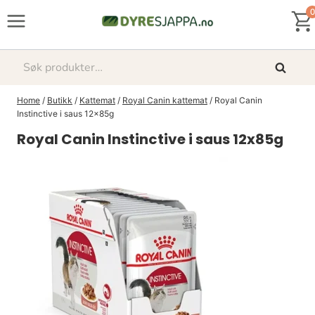
Skip
0
to
content
Søk
Søk
etter:
Home
/
Butikk
/
Kattemat
/
Royal Canin kattemat
/
Royal Canin
Instinctive i saus 12x85g
Royal Canin Instinctive i saus 12x85g