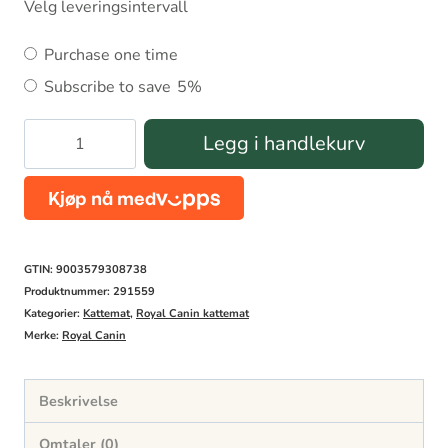
Velg leveringsintervall
Choose
Purchase one time
purchase
Subscribe to save
5%
type
Royal
Legg i handlekurv
Canin
Instinctive
i
saus
GTIN: 9003579308738
12x85g
Produktnummer:
291559
Kategorier:
Kattemat
,
Royal Canin kattemat
antall
Merke:
Royal Canin
Beskrivelse
Omtaler (0)