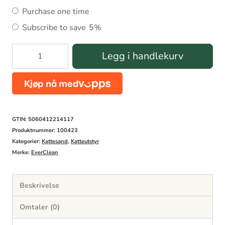
Choose
Purchase one time
purchase
Subscribe to save
5%
type
EverClean
Legg i handlekurv
Litter
Free
Paws
10L
GTIN: 5060412214117
antall
Produktnummer:
100423
Kategorier:
Kattesand
,
Katteutstyr
Merke:
EverClean
Beskrivelse
Omtaler (0)