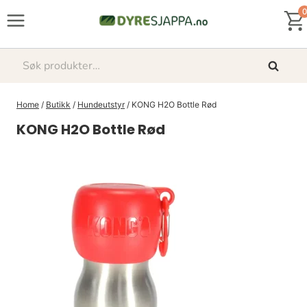
Skip
0
to
content
Søk
Søk
etter:
Home
/
Butikk
/
Hundeutstyr
/
KONG H2O Bottle Rød
KONG H2O Bottle Rød