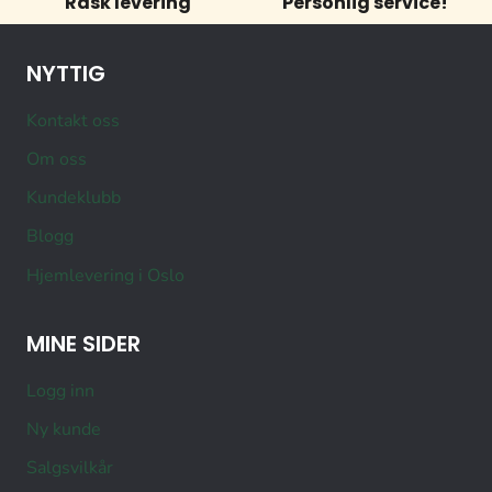
Rask levering
Personlig service!
NYTTIG
Kontakt oss
Om oss
Kundeklubb
Blogg
Hjemlevering i Oslo
MINE SIDER
Logg inn
Ny kunde
Salgsvilkår