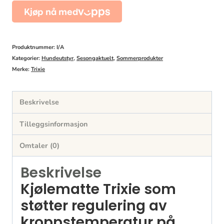
antall
Produktnummer:
I/A
Kategorier:
Hundeutstyr
,
Sesongaktuelt
,
Sommerprodukter
Merke:
Trixie
Beskrivelse
Tilleggsinformasjon
Omtaler (0)
Beskrivelse
Kjølematte Trixie som
støtter regulering av
kroppstemperatur på