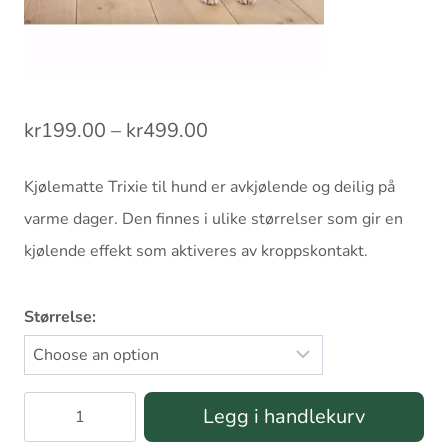
Prisområde:
kr
199.00
–
kr
499.00
kr199.00
Kjølematte Trixie til hund er avkjølende og deilig på
til
varme dager. Den finnes i ulike størrelser som gir en
kr499.00
kjølende effekt som aktiveres av kroppskontakt.
Størrelse:
Kjølematte
Legg i handlekurv
Trixie