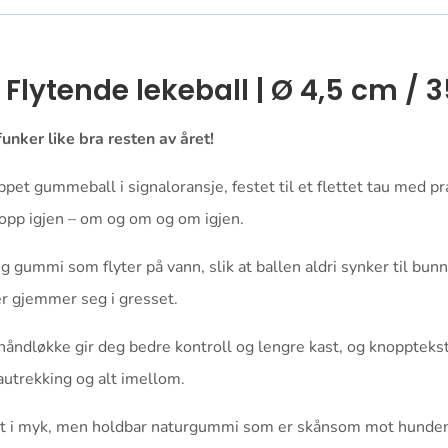
antall
 Flytende lekeball | Ø 4,5 cm / 
ker like bra resten av året!
pet gummeball i signaloransje, festet til et flettet tau med p
 opp igjen – om og om og om igjen.
lig gummi som flyter på vann, slik at ballen aldri synker til b
er gjemmer seg i gresset.
åndløkke gir deg bedre kontroll og lengre kast, og knopptekst
tautrekking og alt imellom.
t i myk, men holdbar naturgummi som er skånsom mot hundens 