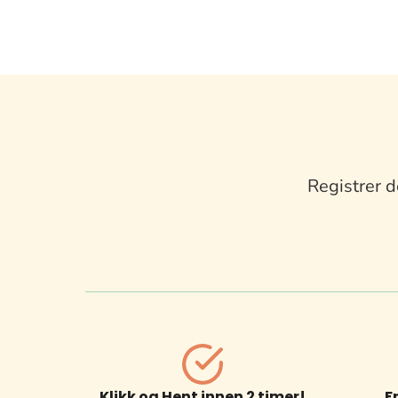
Registrer d
Klikk og Hent innen 2 timer!
F