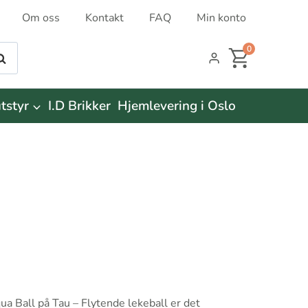
Om oss
Kontakt
FAQ
Min konto
0
øk
tstyr
I.D Brikker
Hjemlevering i Oslo
qua Ball på Tau – Flytende lekeball er det