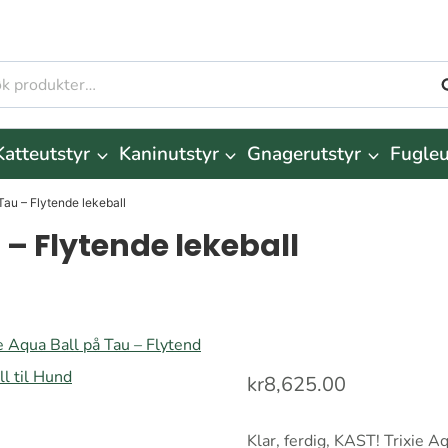
S
r:
Katteutstyr
Kaninutstyr
Gnagerutstyr
Fugleu
 Tau – Flytende lekeball
 – Flytende lekeball
kr
8,625.00
Klar, ferdig, KAST! Trixie A