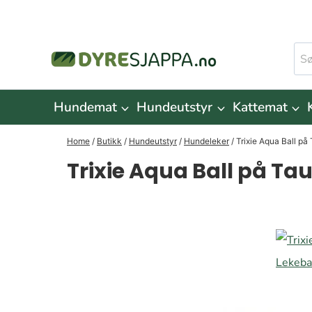
Skip
to
Søk
content
ette
Hundemat
Hundeutstyr
Kattemat
Home
/
Butikk
/
Hundeutstyr
/
Hundeleker
/
Trixie Aqua Ball på
Trixie Aqua Ball på Tau