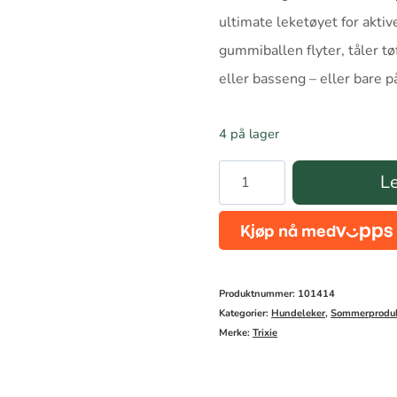
ultimate leketøyet for akt
gummiballen flyter, tåler tøf
eller basseng – eller bare p
4 på lager
Trixie
Le
Aqua
Ball
på
Tau
Produktnummer:
101414
–
Kategorier:
Hundeleker
,
Sommerproduk
Merke:
Trixie
Flytende
lekeball