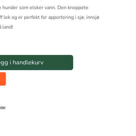
ive hunder som elsker vann. Den knoppete
f lek og er perfekt for apportering i sjø, innsjø
å land!
gg i handlekurv
ter