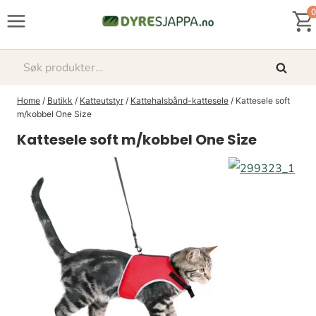
Skip
0
to
content
Søk
Søk
etter:
Home
/
Butikk
/
Katteutstyr
/
Kattehalsbånd-kattesele
/
Kattesele soft
m/kobbel One Size
Kattesele soft m/kobbel One Size