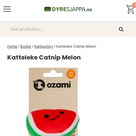
Skip
0
to
content
Søk
Søk
etter:
Home
/
Butikk
/
Katteutstyr
/
Katteleke Catnip Melon
Katteleke Catnip Melon