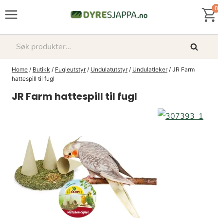
Skip
0
to
content
Søk
Søk
etter:
Home
/
Butikk
/
Fugleutstyr
/
Undulatutstyr
/
Undulatleker
/
JR Farm
hattespill til fugl
JR Farm hattespill til fugl