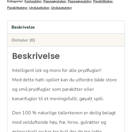
Kategorier:
Fugleutstyr
,
Papegøyeleker
,
Papegøyeutstyr
,
Parakittleker
,
Parakittutstyr
,
Undulatleker
,
Undulatutstyr
Beskrivelse
Omtaler (0)
Beskrivelse
Intelligent lek og moro for alle prydfugler!
Med dette hatt-spillet kan du utfordre både store
og små prydfugler som parakitter eller
kanarifugler til et meningsfullt, gøyalt spill.
Den 100 % naturlige tallerkenen er deilig belagt
med velduftende høy, frø, hirse, gulrøtter og
østersskjell og har tre hull der de tre lette