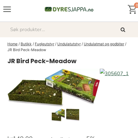
Skip
0
to
content
Søk
Søk
etter:
Home
/
Butikk
/
Fugleutstyr
/
Undulatutstyr
/
Undulatmat og godbiter
/
JR Bird Peck-Meadow
JR Bird Peck-Meadow