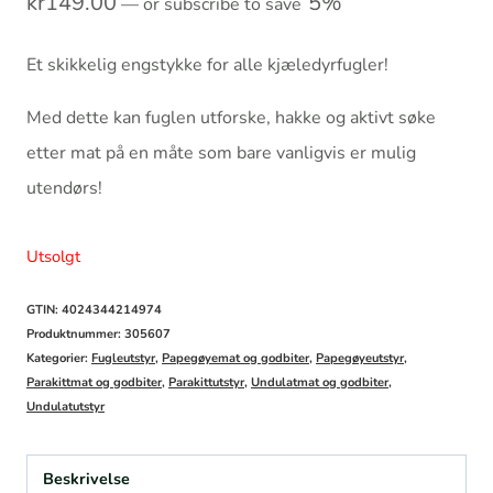
kr
149.00
5%
—
or subscribe to save
Et skikkelig engstykke for alle kjæledyrfugler!
Med dette kan fuglen utforske, hakke og aktivt søke
etter mat på en måte som bare vanligvis er mulig
utendørs!
Utsolgt
GTIN: 4024344214974
Produktnummer:
305607
Kategorier:
Fugleutstyr
,
Papegøyemat og godbiter
,
Papegøyeutstyr
,
Parakittmat og godbiter
,
Parakittutstyr
,
Undulatmat og godbiter
,
Undulatutstyr
Beskrivelse