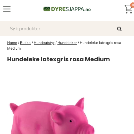
Skip
0
to
content
Søk
Søk
etter:
Home
/
Butikk
/
Hundeutstyr
/
Hundeleker
/
Hundeleke latexgris rosa
Medium
Hundeleke latexgris rosa Medium