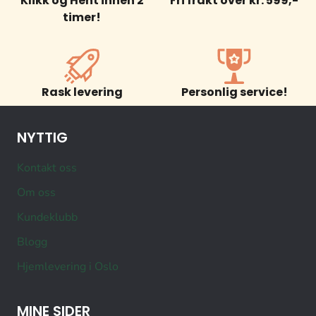
Klikk og Hent innen 2
Fri frakt over kr. 599,-
timer!
Rask levering
Personlig service!
NYTTIG
Kontakt oss
Om oss
Kundeklubb
Blogg
Hjemlevering i Oslo
MINE SIDER