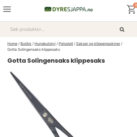
Skip
0
to
content
Søk
Søk
etter:
Home
/
Butikk
/
Hundeutstyr
/
Pelsstell
/
Sakser og klippemaskiner
/
Gotta Solingensaks klippesaks
Gotta Solingensaks klippesaks