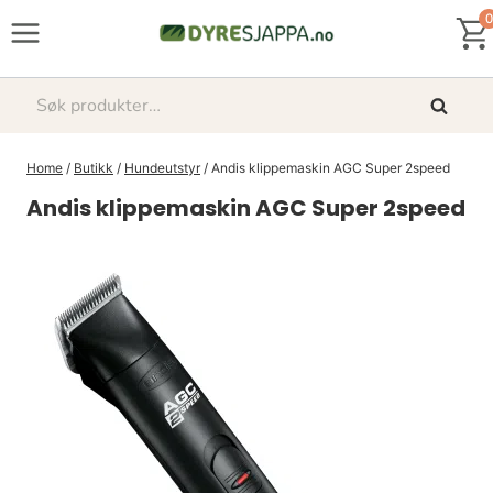
Skip
0
to
content
Søk
Søk
etter:
Home
/
Butikk
/
Hundeutstyr
/
Andis klippemaskin AGC Super 2speed
Andis klippemaskin AGC Super 2speed