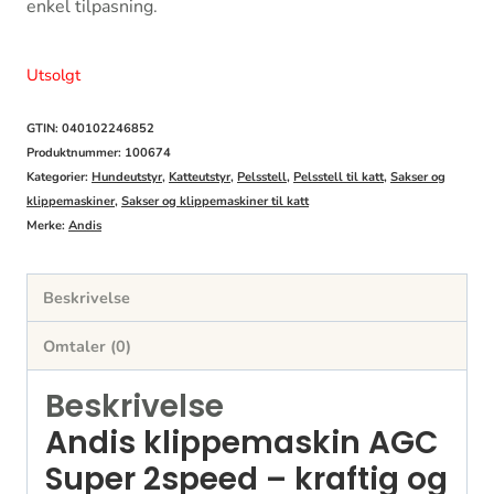
enkel tilpasning.
Utsolgt
GTIN: 040102246852
Produktnummer:
100674
Kategorier:
Hundeutstyr
,
Katteutstyr
,
Pelsstell
,
Pelsstell til katt
,
Sakser og
klippemaskiner
,
Sakser og klippemaskiner til katt
Merke:
Andis
Beskrivelse
Omtaler (0)
Beskrivelse
Andis klippemaskin AGC
Super 2speed – kraftig og