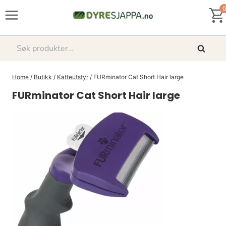
Skip
0
to
content
Søk
Søk
etter:
Home
/
Butikk
/
Katteutstyr
/
FURminator Cat Short Hair large
FURminator Cat Short Hair large