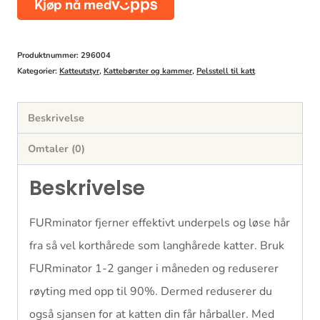
Short
Hair
large
Produktnummer:
296004
antall
Kategorier:
Katteutstyr
,
Kattebørster og kammer
,
Pelsstell til katt
Beskrivelse
Omtaler (0)
Beskrivelse
FURminator fjerner effektivt underpels og løse hår
fra så vel korthårede som langhårede katter. Bruk
FURminator 1-2 ganger i måneden og reduserer
røyting med opp til 90%. Dermed reduserer du
også sjansen for at katten din får hårballer. Med