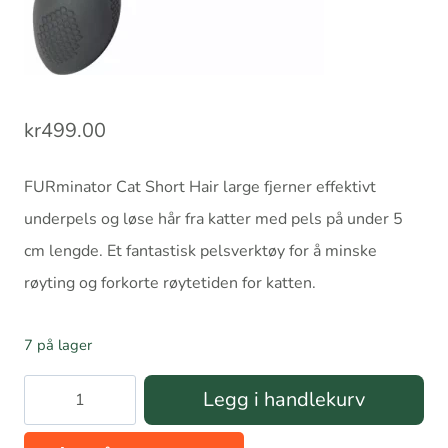
kr
499.00
FURminator Cat Short Hair large fjerner effektivt
underpels og løse hår fra katter med pels på under 5
cm lengde. Et fantastisk pelsverktøy for å minske
røyting og forkorte røytetiden for katten.
7 på lager
FURminator
Legg i handlekurv
Cat