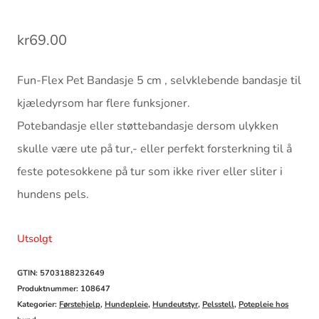
kr
69.00
Fun-Flex Pet Bandasje 5 cm , selvklebende bandasje til
kjæledyrsom har flere funksjoner.
Potebandasje eller støttebandasje dersom ulykken
skulle være ute på tur,- eller perfekt forsterkning til å
feste potesokkene på tur som ikke river eller sliter i
hundens pels.
Utsolgt
GTIN: 5703188232649
Produktnummer:
108647
Kategorier:
Førstehjelp
,
Hundepleie
,
Hundeutstyr
,
Pelsstell
,
Potepleie hos