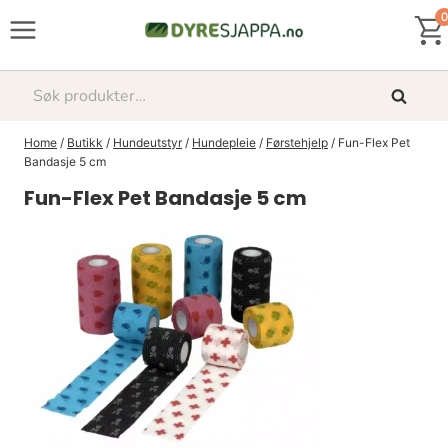
Skip
0
to
content
Søk
Søk
etter:
Home
/
Butikk
/
Hundeutstyr
/
Hundepleie
/
Førstehjelp
/
Fun-Flex Pet
Bandasje 5 cm
Fun-Flex Pet Bandasje 5 cm