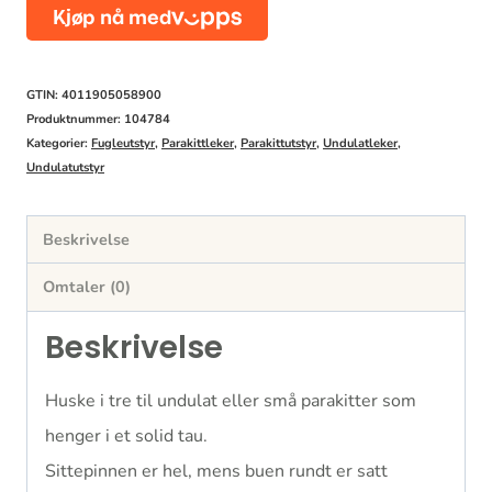
m/
tau
antall
GTIN: 4011905058900
Produktnummer:
104784
Kategorier:
Fugleutstyr
,
Parakittleker
,
Parakittutstyr
,
Undulatleker
,
Undulatutstyr
Beskrivelse
Omtaler (0)
Beskrivelse
Huske i tre til undulat eller små parakitter som
henger i et solid tau.
Sittepinnen er hel, mens buen rundt er satt