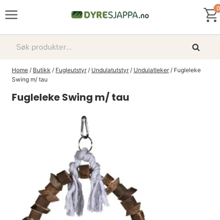
Skip
0
to
content
Søk
Søk
etter:
Home
/
Butikk
/
Fugleutstyr
/
Undulatutstyr
/
Undulatleker
/
Fugleleke
Swing m/ tau
Fugleleke Swing m/ tau