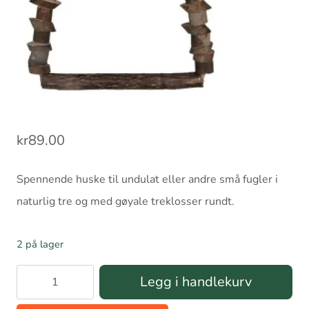
kr
89.00
Spennende huske til undulat eller andre små fugler i
naturlig tre og med gøyale treklosser rundt.
2 på lager
Fugleleke
Legg i handlekurv
Swing