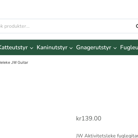
S
r:
Katteutstyr
Kaninutstyr
Gnagerutstyr
Fugleu
leleke JW Guitar
kr
139.00
JW Aktivitetsleke fuglegitar