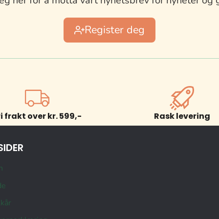
eg her for å motta vårt nyhetsbrev for nyheter og 
Register deg
ri frakt over kr. 599,-
Rask levering
SIDER
n
de
lkår