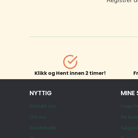
Registrer d
Klikk og Hent innen 2 timer!
F
NYTTIG
MINE 
Kontakt oss
Logg in
Om oss
Ny kun
Kundeklubb
Salgsvi