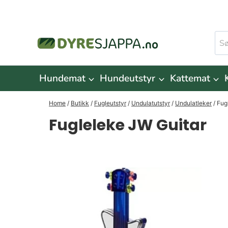
Skip
to
Søk
content
ette
Hundemat
Hundeutstyr
Kattemat
Home
/
Butikk
/
Fugleutstyr
/
Undulatutstyr
/
Undulatleker
/
Fug
Fugleleke JW Guitar