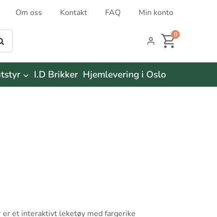
Om oss
Kontakt
FAQ
Min konto
0
øk
tstyr
I.D Brikker
Hjemlevering i Oslo
 er et interaktivt leketøy med fargerike