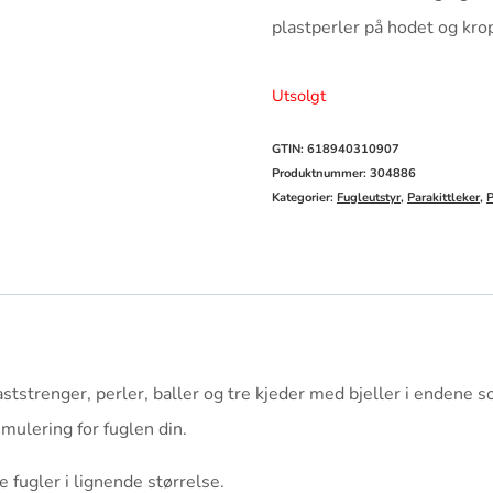
plastperler på hodet og krop
Utsolgt
GTIN: 618940310907
Produktnummer:
304886
Kategorier:
Fugleutstyr
,
Parakittleker
,
P
ststrenger, perler, baller og tre kjeder med bjeller i endene so
imulering for fuglen din.
e fugler i lignende størrelse.