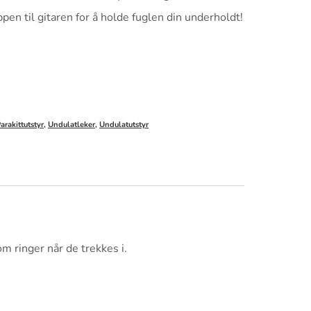
pen til gitaren for å holde fuglen din underholdt!
arakittutstyr
,
Undulatleker
,
Undulatutstyr
m ringer når de trekkes i.