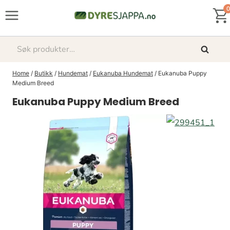
Skip
0
to
content
Søk
Søk
etter:
Home
/
Butikk
/
Hundemat
/
Eukanuba Hundemat
/
Eukanuba Puppy
Medium Breed
Eukanuba Puppy Medium Breed