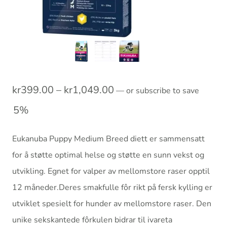
Prisområde:
kr
399.00
–
kr
1,049.00
—
or subscribe to save
kr399.00
5%
til
Eukanuba Puppy Medium Breed diett er sammensatt
kr1,049.00
for å støtte optimal helse og støtte en sunn vekst og
utvikling. Egnet for valper av mellomstore raser opptil
12 måneder.Deres smakfulle fôr rikt på fersk kylling er
utviklet spesielt for hunder av mellomstore raser. Den
unike sekskantede fôrkulen bidrar til ivareta