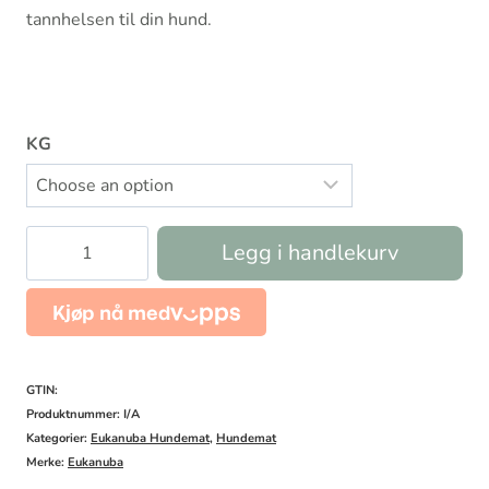
tannhelsen til din hund.
KG
Eukanuba
Legg i handlekurv
Puppy
Medium
Breed
antall
GTIN:
Produktnummer:
I/A
Kategorier:
Eukanuba Hundemat
,
Hundemat
Merke:
Eukanuba