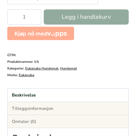
Eukanuba
Legg i handlekurv
Adult
Small/Medium
Breed
Laks
GTIN:
&
Produktnummer:
I/A
Kategorier:
Eukanuba Hundemat
,
Hundemat
Bygg
Merke:
Eukanuba
antall
Beskrivelse
Tilleggsinformasjon
Omtaler (0)