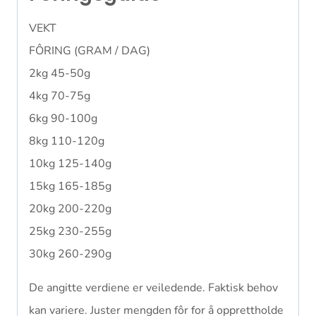
VEKT
FÔRING (GRAM / DAG)
2kg 45-50g
4kg 70-75g
6kg 90-100g
8kg 110-120g
10kg 125-140g
15kg 165-185g
20kg 200-220g
25kg 230-255g
30kg 260-290g
De angitte verdiene er veiledende. Faktisk behov
kan variere. Juster mengden fôr for å opprettholde