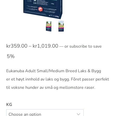
Prisområde:
kr
359.00
–
kr
1,019.00
—
or subscribe to save
kr359.00
5%
til
Eukanuba Adult Small/Medium Breed Laks & Bygg
kr1,019.00
er et høyt innhold av laks og bygg. Fôret passer perfekt
til voksne hunder av små og mellomstore raser.
KG