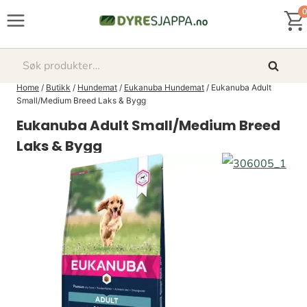
Skip
0
to
content
Søk
Søk
etter:
Home
/
Butikk
/
Hundemat
/
Eukanuba Hundemat
/
Eukanuba Adult
Small/Medium Breed Laks & Bygg
Eukanuba Adult Small/Medium Breed
Laks & Bygg