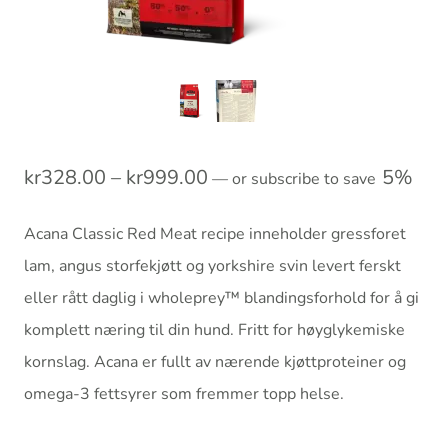
Prisområde:
kr
328.00
–
kr
999.00
5%
—
or subscribe to save
kr328.00
Acana Classic Red Meat recipe inneholder gressforet
til
lam, angus storfekjøtt og yorkshire svin levert ferskt
kr999.00
eller rått daglig i wholeprey™ blandingsforhold for å gi
komplett næring til din hund. Fritt for høyglykemiske
kornslag. Acana er fullt av nærende kjøttproteiner og
omega-3 fettsyrer som fremmer topp helse.