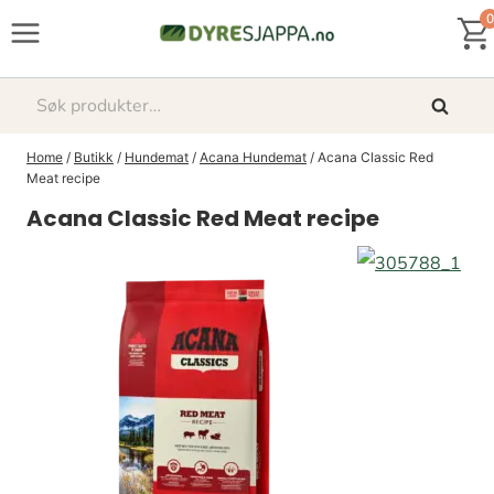
Skip
0
to
content
Søk
Søk
etter:
Home
/
Butikk
/
Hundemat
/
Acana Hundemat
/
Acana Classic Red
Meat recipe
Acana Classic Red Meat recipe