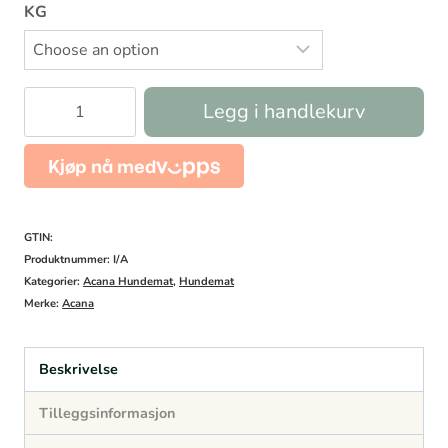
KG
Acana
Legg i handlekurv
Classic
Red
Meat
recipe
GTIN:
antall
Produktnummer:
I/A
Kategorier:
Acana Hundemat
,
Hundemat
Merke:
Acana
Beskrivelse
Tilleggsinformasjon