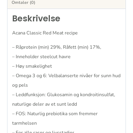
Omtaler (0)
Beskrivelse
Acana Classic Red Meat recipe
– Råprotein (min) 29%, Råfett (min) 17%,
– Inneholder steelcut havre
– Høy smakelighet
– Omega 3 og 6: Velbalanserte nivåer for sunn hud
og pels
– Leddfunksjon: Glukosamin og kondroitinsulfat,
naturlige deler av et sunt ledd
– FOS: Naturlig prebiotika som fremmer
tarmhelsen
– For alle raser og livsstadier