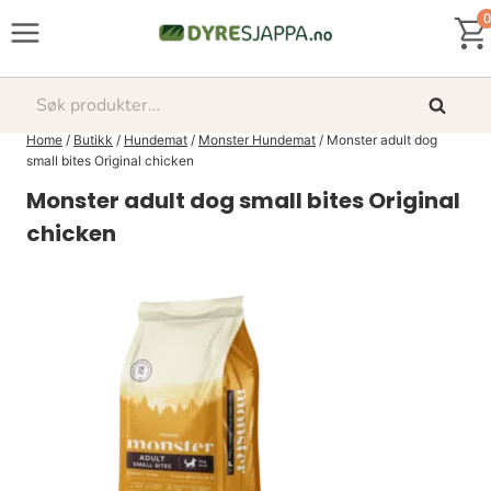
Skip
0
to
content
Søk
Søk
etter:
Home
/
Butikk
/
Hundemat
/
Monster Hundemat
/
Monster adult dog
small bites Original chicken
Monster adult dog small bites Original
chicken