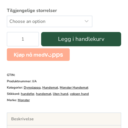
Tilgjengelige storrelser
Monster
Legg i handlekurv
adult
dog
small
bites
GTIN:
Original
Produktnummer:
I/A
Kategorier:
Dyresjappa
,
Hundemat
,
Monster Hundemat
chicken
Stikkord:
hundefor
,
hundemat
,
liten hund
,
voksen hund
antall
Merke:
Monster
Beskrivelse