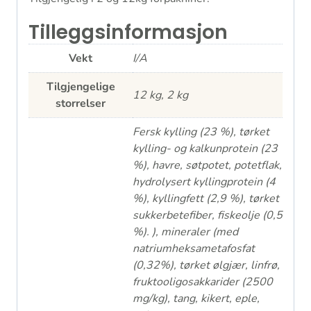
Tilleggsinformasjon
Vekt
I/A
Tilgjengelige
12 kg, 2 kg
storrelser
Fersk kylling (23 %), tørket
kylling- og kalkunprotein (23
%), havre, søtpotet, potetflak,
hydrolysert kyllingprotein (4
%), kyllingfett (2,9 %), tørket
sukkerbetefiber, fiskeolje (0,5
%). ), mineraler (med
natriumheksametafosfat
(0,32%), tørket ølgjær, linfrø,
fruktooligosakkarider (2500
mg/kg), tang, kikert, eple,