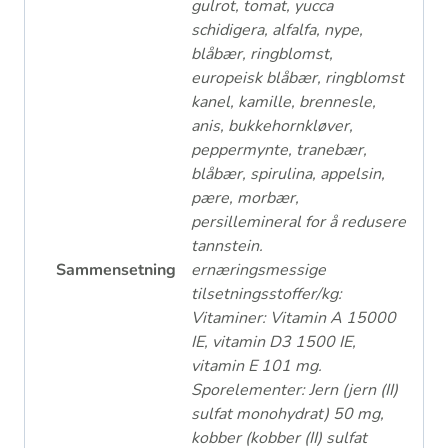
gulrot, tomat, yucca
schidigera, alfalfa, nype,
blåbær, ringblomst,
europeisk blåbær, ringblomst
kanel, kamille, brennesle,
anis, bukkehornkløver,
peppermynte, tranebær,
blåbær, spirulina, appelsin,
pære, morbær,
persillemineral for å redusere
tannstein.
Sammensetning
ernæringsmessige
tilsetningsstoffer/kg:
Vitaminer: Vitamin A 15000
IE, vitamin D3 1500 IE,
vitamin E 101 mg.
Sporelementer: Jern (jern (II)
sulfat monohydrat) 50 mg,
kobber (kobber (II) sulfat