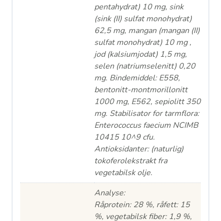
pentahydrat) 10 mg, sink
(sink (II) sulfat monohydrat)
62,5 mg, mangan (mangan (II)
sulfat monohydrat) 10 mg ,
jod (kalsiumjodat) 1,5 mg,
selen (natriumselenitt) 0,20
mg. Bindemiddel: E558,
bentonitt-montmorillonitt
1000 mg, E562, sepiolitt 350
mg. Stabilisator for tarmflora:
Enterococcus faecium NCIMB
10415 10^9 cfu.
Antioksidanter: (naturlig)
tokoferolekstrakt fra
vegetabilsk olje.
Analyse:
Råprotein: 28 %, råfett: 15
%, vegetabilsk fiber: 1,9 %,