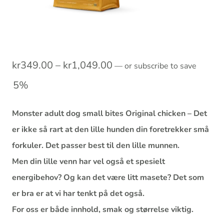
Prisområde:
kr
349.00
–
kr
1,049.00
—
or subscribe to save
kr349.00
5%
til
Monster adult dog small bites Original chicken – Det
kr1,049.00
er ikke så rart at den lille hunden din foretrekker små
forkuler. Det passer best til den lille munnen.
Men din lille venn har vel også et spesielt
energibehov? Og kan det være litt masete? Det som
er bra er at vi har tenkt på det også.
For oss er både innhold, smak og størrelse viktig.