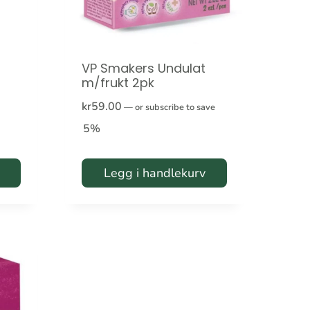
VP Smakers Undulat
m/frukt 2pk
kr
59.00
—
or subscribe to save
5%
Legg i handlekurv