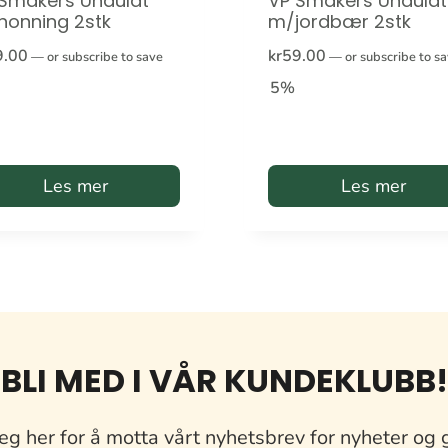
Smakers Undulat
VP Smakers Undulat
honning 2stk
m/jordbær 2stk
9.00
kr
59.00
—
or subscribe to save
—
or subscribe to s
5%
Les mer
Les mer
BLI MED I VÅR KUNDEKLUBB!
eg her for å motta vårt nyhetsbrev for nyheter og 