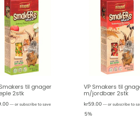
Smakers til gnager
VP Smakers til gnag
ple 2stk
m/jordbær 2stk
9.00
kr
59.00
—
or subscribe to save
—
or subscribe to s
5%