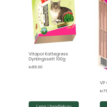
Vitapol Kattegress
Dyrkingssett 100g
kr
89.00
VP 
kr
7
Legg i handlekurv