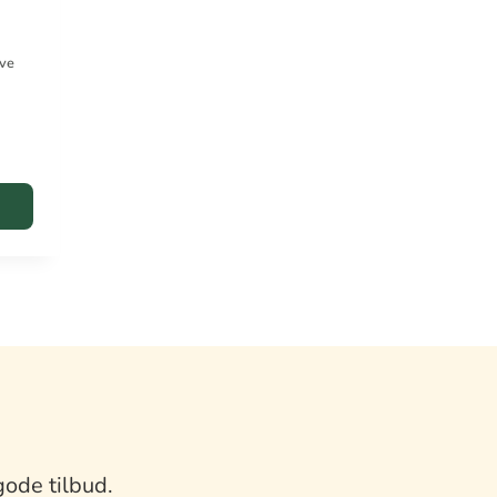
ave
gode tilbud.