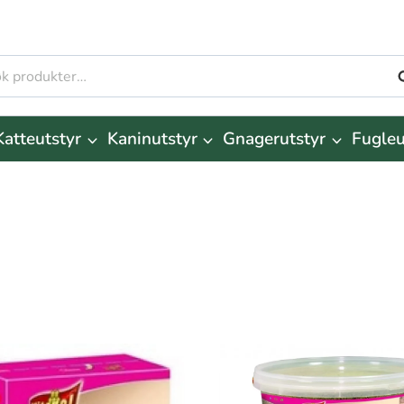
S
r:
Katteutstyr
Kaninutstyr
Gnagerutstyr
Fugleu