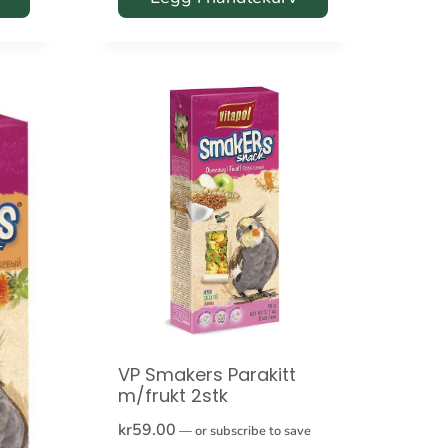
VP Smakers Parakitt
m/frukt 2stk
kr
59.00
—
or subscribe to save