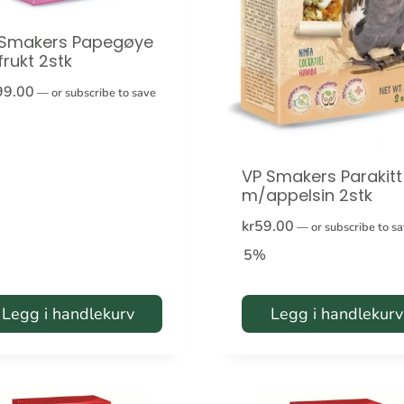
 Smakers Papegøye
rukt 2stk
99.00
—
or subscribe to save
VP Smakers Parakitt
m/appelsin 2stk
kr
59.00
—
or subscribe to s
5%
Legg i handlekurv
Legg i handlekurv