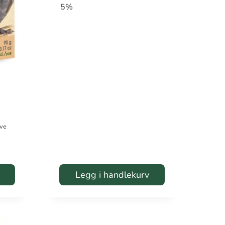
5%
ave
Legg i handlekurv