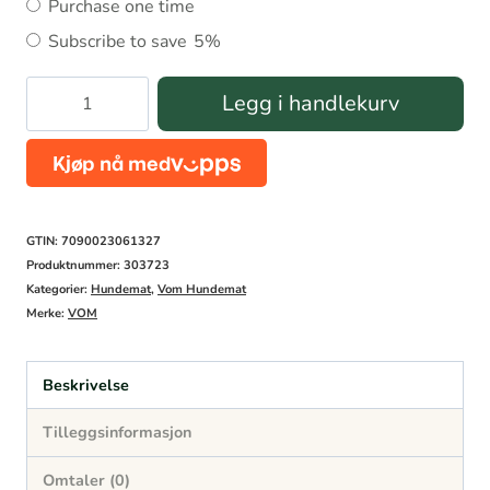
Choose
Purchase one time
purchase
Subscribe to save
5%
type
Vom
Legg i handlekurv
Easypack
puppy
antall
GTIN: 7090023061327
Produktnummer:
303723
Kategorier:
Hundemat
,
Vom Hundemat
Merke:
VOM
Beskrivelse
Tilleggsinformasjon
Omtaler (0)