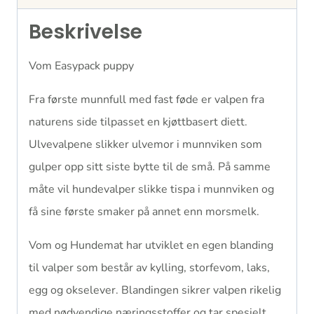
Beskrivelse
Vom Easypack puppy
Fra første munnfull med fast føde er valpen fra
naturens side tilpasset en kjøttbasert diett.
Ulvevalpene slikker ulvemor i munnviken som
gulper opp sitt siste bytte til de små. På samme
måte vil hundevalper slikke tispa i munnviken og
få sine første smaker på annet enn morsmelk.
Vom og Hundemat har utviklet en egen blanding
til valper som består av kylling, storfevom, laks,
egg og okselever. Blandingen sikrer valpen rikelig
med nødvendige næringsstoffer og tar spesielt