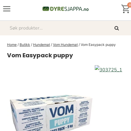
Skip
0
to
content
Søk
Søk
etter:
Home
/
Butikk
/
Hundemat
/
Vom Hundemat
/
Vom Easypack puppy
Vom Easypack puppy