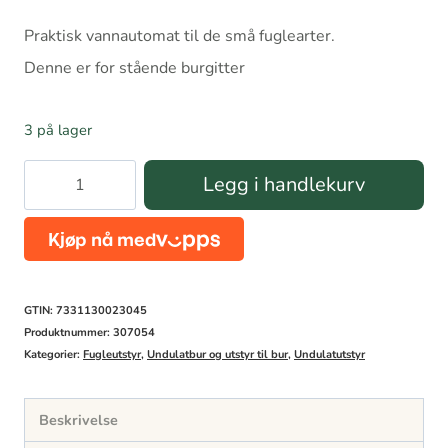
Praktisk vannautomat til de små fuglearter.
Denne er for stående burgitter
3 på lager
Vannautomat
Legg i handlekurv
for
fugl
til
stående
GTIN: 7331130023045
gitter
Produktnummer:
307054
Kategorier:
Fugleutstyr
,
Undulatbur og utstyr til bur
,
Undulatutstyr
antall
Beskrivelse