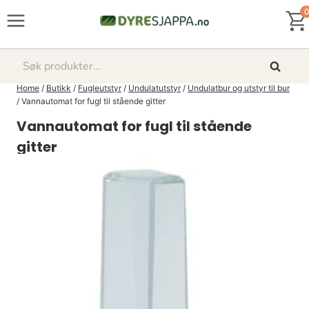
Skip
0
to
content
Søk
Søk
etter:
Home
/
Butikk
/
Fugleutstyr
/
Undulatutstyr
/
Undulatbur og utstyr til bur
/
Vannautomat for fugl til stående gitter
Vannautomat for fugl til stående
gitter