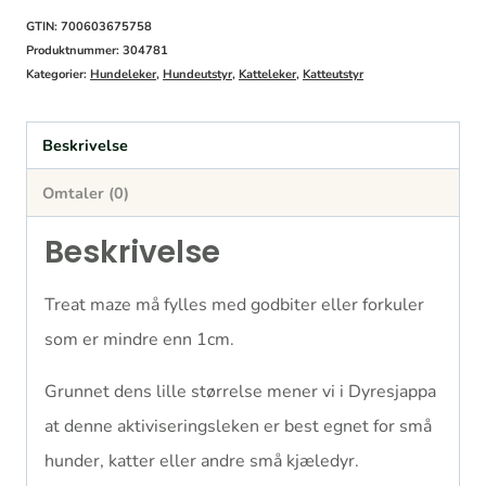
GTIN: 700603675758
Produktnummer:
304781
Kategorier:
Hundeleker
,
Hundeutstyr
,
Katteleker
,
Katteutstyr
Beskrivelse
Omtaler (0)
Beskrivelse
Treat maze må fylles med godbiter eller forkuler
som er mindre enn 1cm.
Grunnet dens lille størrelse mener vi i Dyresjappa
at denne aktiviseringsleken er best egnet for små
hunder, katter eller andre små kjæledyr.