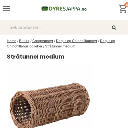
Skip
0
to
content
Søk
Søk
etter:
Home
/
Butikk
/
Gnagerutstyr
/
Degus og Chinchillautstyr
/
Degus og
Chinchillahus og leker
/
Stråtunnel medium
Stråtunnel medium