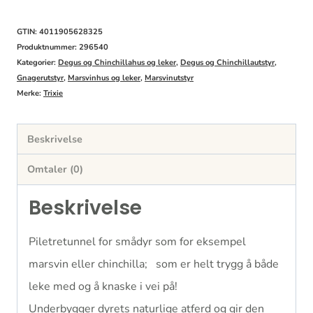
GTIN: 4011905628325
Produktnummer:
296540
Kategorier:
Degus og Chinchillahus og leker
,
Degus og Chinchillautstyr
,
Gnagerutstyr
,
Marsvinhus og leker
,
Marsvinutstyr
Merke:
Trixie
Beskrivelse
Omtaler (0)
Beskrivelse
Piletretunnel for smådyr som for eksempel
marsvin eller chinchilla; som er helt trygg å både
leke med og å knaske i vei på!
Underbygger dyrets naturlige atferd og gir den