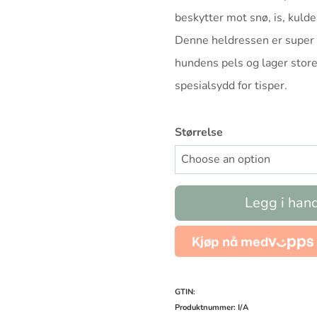
beskytter mot snø, is, kulde
Denne heldressen er super 
hundens pels og lager stor
spesialsydd for tisper.
Størrelse
Snow
Legg i han
Protector
til
tispe
antall
GTIN:
Produktnummer:
I/A