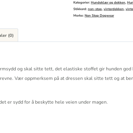
Kategorier:
Hundeklær og dekken
,
Hun
Stikkord:
non-stop
,
vinterdekken
,
vint
Merke:
Non Stop Dogwear
ler (0)
msydd og skal sitte tett, det elastiske stoffet gir hunden god b
t revne. Vær oppmerksem på at dressen skal sitte tett og at bena
t det er sydd for å beskytte hele veien under magen.