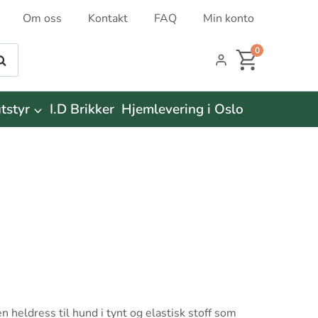
Om oss
Kontakt
FAQ
Min konto
0
øk
tstyr
I.D Brikker
Hjemlevering i Oslo
en heldress til hund i tynt og elastisk stoff som