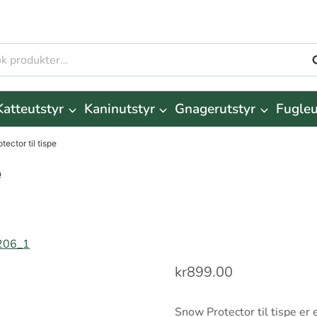
S
r:
Katteutstyr
Kaninutstyr
Gnagerutstyr
Fugleu
ector til tispe
e
kr
899.00
Snow Protector til tispe er 