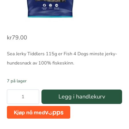
kr
79.00
Sea Jerky Tiddlers 115g er Fish 4 Dogs minste jerky-
hundesnack av 100% fiskeskinn.
7 på lager
Sea
Legg i handlekurv
Jerky
Tiddlers
115g